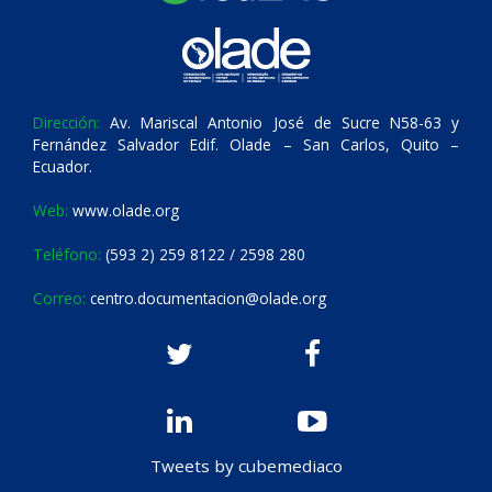
Dirección:
Av. Mariscal Antonio José de Sucre N58-63 y
Fernández Salvador Edif. Olade – San Carlos, Quito –
Ecuador.
Web:
www.olade.org
Teléfono:
(593 2) 259 8122 / 2598 280
Correo:
centro.documentacion@olade.org
Tweets by cubemediaco