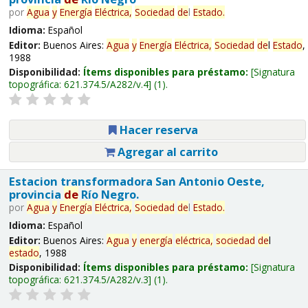
por
Agua
y
Energía
Eléctrica,
Sociedad
de
l
Estado
.
Idioma:
Español
Editor:
Buenos Aires:
Agua
y
Energía
Eléctrica,
Sociedad
de
l
Estado
,
1988
Disponibilidad:
Ítems disponibles para préstamo:
Signatura
topográfica:
621.374.5/A282/v.4
(1).
Hacer reserva
Agregar al carrito
Estacion transformadora San Antonio Oeste,
provincia
de
Río Negro.
por
Agua
y
Energía
Eléctrica,
Sociedad
de
l
Estado
.
Idioma:
Español
Editor:
Buenos Aires:
Agua
y
energía
eléctrica,
sociedad
de
l
estado
, 1988
Disponibilidad:
Ítems disponibles para préstamo:
Signatura
topográfica:
621.374.5/A282/v.3
(1).