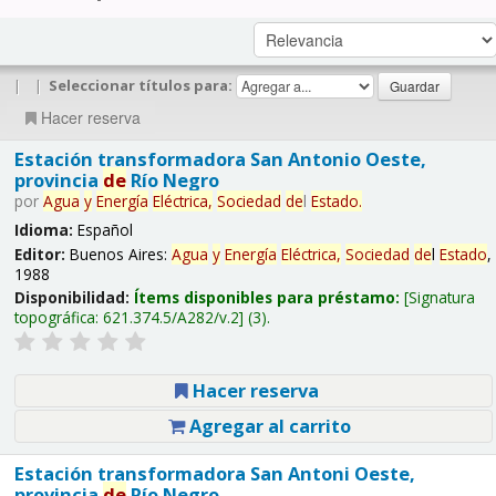
|
|
Seleccionar títulos para:
Hacer reserva
Estación transformadora San Antonio Oeste,
provincia
de
Río Negro
por
Agua
y
Energía
Eléctrica,
Sociedad
de
l
Estado
.
Idioma:
Español
Editor:
Buenos Aires:
Agua
y
Energía
Eléctrica,
Sociedad
de
l
Estado
,
1988
Disponibilidad:
Ítems disponibles para préstamo:
Signatura
topográfica:
621.374.5/A282/v.2
(3).
Hacer reserva
Agregar al carrito
Estación transformadora San Antoni Oeste,
provincia
de
Río Negro