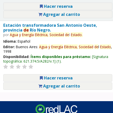
Hacer reserva
Agregar al carrito
Estación transformadora San Antonio Oeste,
provincia
de
Río Negro.
por
Agua
y
Energía
Eléctrica,
Sociedad
de
l
Estado
.
Idioma:
Español
Editor:
Buenos Aires:
Agua
y
Energía
Eléctrica,
Sociedad
de
l
Estado
,
1998
Disponibilidad:
Ítems disponibles para préstamo:
Signatura
topográfica:
621.374.5/A282/v.1
(1).
Hacer reserva
Agregar al carrito