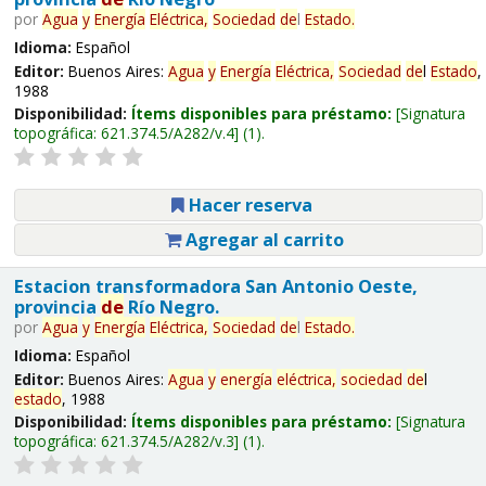
por
Agua
y
Energía
Eléctrica,
Sociedad
de
l
Estado
.
Idioma:
Español
Editor:
Buenos Aires:
Agua
y
Energía
Eléctrica,
Sociedad
de
l
Estado
,
1988
Disponibilidad:
Ítems disponibles para préstamo:
Signatura
topográfica:
621.374.5/A282/v.4
(1).
Hacer reserva
Agregar al carrito
Estacion transformadora San Antonio Oeste,
provincia
de
Río Negro.
por
Agua
y
Energía
Eléctrica,
Sociedad
de
l
Estado
.
Idioma:
Español
Editor:
Buenos Aires:
Agua
y
energía
eléctrica,
sociedad
de
l
estado
, 1988
Disponibilidad:
Ítems disponibles para préstamo:
Signatura
topográfica:
621.374.5/A282/v.3
(1).