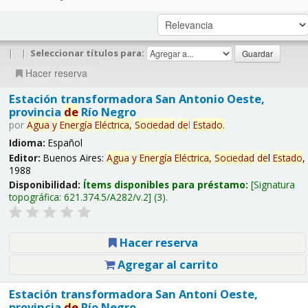
|
|
Seleccionar títulos para:
Hacer reserva
Estación transformadora San Antonio Oeste,
provincia
de
Río Negro
por
Agua
y
Energía
Eléctrica,
Sociedad
de
l
Estado
.
Idioma:
Español
Editor:
Buenos Aires:
Agua
y
Energía
Eléctrica,
Sociedad
de
l
Estado
,
1988
Disponibilidad:
Ítems disponibles para préstamo:
Signatura
topográfica:
621.374.5/A282/v.2
(3).
Hacer reserva
Agregar al carrito
Estación transformadora San Antoni Oeste,
provincia
de
Río Negro