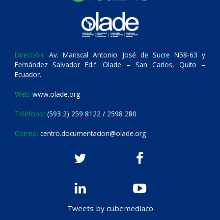
Dirección:
Av. Mariscal Antonio José de Sucre N58-63 y
Fernández Salvador Edif. Olade – San Carlos, Quito –
Ecuador.
Web:
www.olade.org
Teléfono:
(593 2) 259 8122 / 2598 280
Correo:
centro.documentacion@olade.org
Tweets by cubemediaco