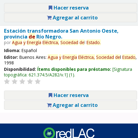
Hacer reserva
Agregar al carrito
Estación transformadora San Antonio Oeste,
provincia
de
Río Negro.
por
Agua
y
Energía
Eléctrica,
Sociedad
de
l
Estado
.
Idioma:
Español
Editor:
Buenos Aires:
Agua
y
Energía
Eléctrica,
Sociedad
de
l
Estado
,
1998
Disponibilidad:
Ítems disponibles para préstamo:
Signatura
topográfica:
621.374.5/A282/v.1
(1).
Hacer reserva
Agregar al carrito