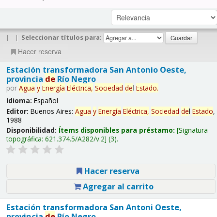
|
|
Seleccionar títulos para:
Hacer reserva
Estación transformadora San Antonio Oeste,
provincia
de
Río Negro
por
Agua
y
Energía
Eléctrica,
Sociedad
de
l
Estado
.
Idioma:
Español
Editor:
Buenos Aires:
Agua
y
Energía
Eléctrica,
Sociedad
de
l
Estado
,
1988
Disponibilidad:
Ítems disponibles para préstamo:
Signatura
topográfica:
621.374.5/A282/v.2
(3).
Hacer reserva
Agregar al carrito
Estación transformadora San Antoni Oeste,
provincia
de
Río Negro