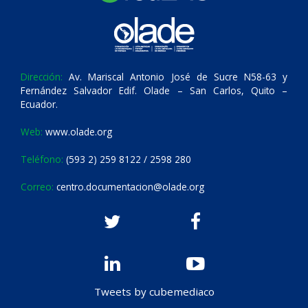
Dirección:
Av. Mariscal Antonio José de Sucre N58-63 y
Fernández Salvador Edif. Olade – San Carlos, Quito –
Ecuador.
Web:
www.olade.org
Teléfono:
(593 2) 259 8122 / 2598 280
Correo:
centro.documentacion@olade.org
Tweets by cubemediaco