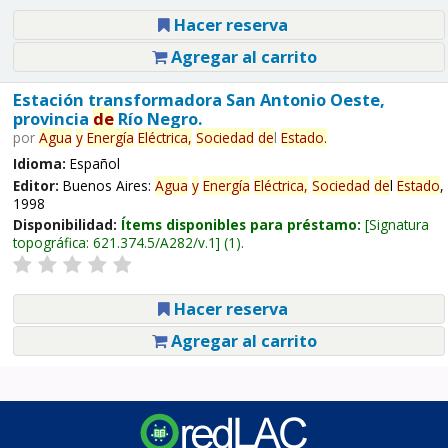
Hacer reserva
Agregar al carrito
Estación transformadora San Antonio Oeste,
provincia
de
Río Negro.
por
Agua
y
Energía
Eléctrica,
Sociedad
de
l
Estado
.
Idioma:
Español
Editor:
Buenos Aires:
Agua
y
Energía
Eléctrica,
Sociedad
de
l
Estado
,
1998
Disponibilidad:
Ítems disponibles para préstamo:
Signatura
topográfica:
621.374.5/A282/v.1
(1).
Hacer reserva
Agregar al carrito