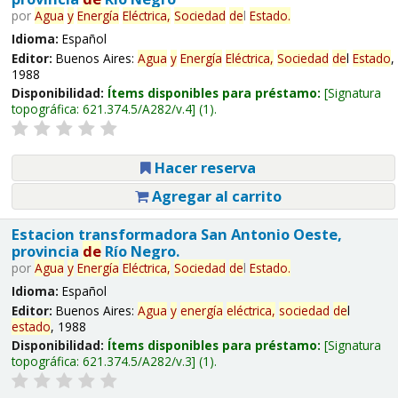
por
Agua
y
Energía
Eléctrica,
Sociedad
de
l
Estado
.
Idioma:
Español
Editor:
Buenos Aires:
Agua
y
Energía
Eléctrica,
Sociedad
de
l
Estado
,
1988
Disponibilidad:
Ítems disponibles para préstamo:
Signatura
topográfica:
621.374.5/A282/v.4
(1).
Hacer reserva
Agregar al carrito
Estacion transformadora San Antonio Oeste,
provincia
de
Río Negro.
por
Agua
y
Energía
Eléctrica,
Sociedad
de
l
Estado
.
Idioma:
Español
Editor:
Buenos Aires:
Agua
y
energía
eléctrica,
sociedad
de
l
estado
, 1988
Disponibilidad:
Ítems disponibles para préstamo:
Signatura
topográfica:
621.374.5/A282/v.3
(1).