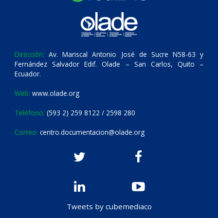
Dirección:
Av. Mariscal Antonio José de Sucre N58-63 y
Fernández Salvador Edif. Olade – San Carlos, Quito –
Ecuador.
Web:
www.olade.org
Teléfono:
(593 2) 259 8122 / 2598 280
Correo:
centro.documentacion@olade.org
Tweets by cubemediaco