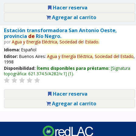
Hacer reserva
Agregar al carrito
Estación transformadora San Antonio Oeste,
provincia
de
Río Negro.
por
Agua
y
Energía
Eléctrica,
Sociedad
de
l
Estado
.
Idioma:
Español
Editor:
Buenos Aires:
Agua
y
Energía
Eléctrica,
Sociedad
de
l
Estado
,
1998
Disponibilidad:
Ítems disponibles para préstamo:
Signatura
topográfica:
621.374.5/A282/v.1
(1).
Hacer reserva
Agregar al carrito