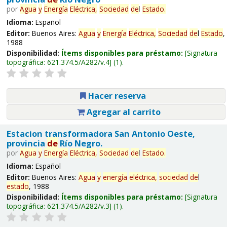
por
Agua
y
Energía
Eléctrica,
Sociedad
de
l
Estado
.
Idioma:
Español
Editor:
Buenos Aires:
Agua
y
Energía
Eléctrica,
Sociedad
de
l
Estado
,
1988
Disponibilidad:
Ítems disponibles para préstamo:
Signatura
topográfica:
621.374.5/A282/v.4
(1).
Hacer reserva
Agregar al carrito
Estacion transformadora San Antonio Oeste,
provincia
de
Río Negro.
por
Agua
y
Energía
Eléctrica,
Sociedad
de
l
Estado
.
Idioma:
Español
Editor:
Buenos Aires:
Agua
y
energía
eléctrica,
sociedad
de
l
estado
, 1988
Disponibilidad:
Ítems disponibles para préstamo:
Signatura
topográfica:
621.374.5/A282/v.3
(1).