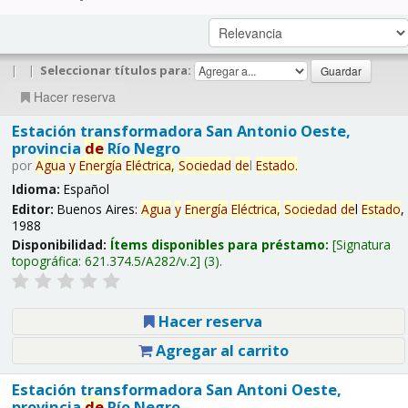
|
|
Seleccionar títulos para:
Hacer reserva
Estación transformadora San Antonio Oeste,
provincia
de
Río Negro
por
Agua
y
Energía
Eléctrica,
Sociedad
de
l
Estado
.
Idioma:
Español
Editor:
Buenos Aires:
Agua
y
Energía
Eléctrica,
Sociedad
de
l
Estado
,
1988
Disponibilidad:
Ítems disponibles para préstamo:
Signatura
topográfica:
621.374.5/A282/v.2
(3).
Hacer reserva
Agregar al carrito
Estación transformadora San Antoni Oeste,
provincia
de
Río Negro