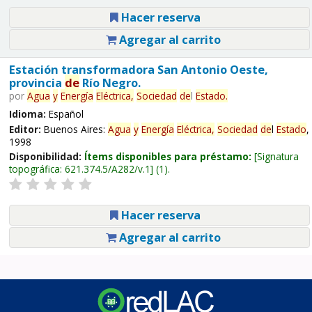
Hacer reserva
Agregar al carrito
Estación transformadora San Antonio Oeste,
provincia
de
Río Negro.
por
Agua
y
Energía
Eléctrica,
Sociedad
de
l
Estado
.
Idioma:
Español
Editor:
Buenos Aires:
Agua
y
Energía
Eléctrica,
Sociedad
de
l
Estado
,
1998
Disponibilidad:
Ítems disponibles para préstamo:
Signatura
topográfica:
621.374.5/A282/v.1
(1).
Hacer reserva
Agregar al carrito