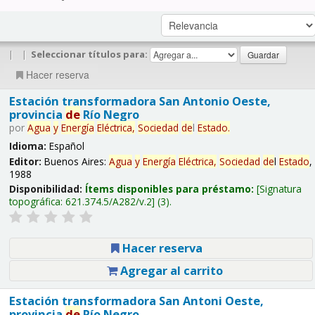
|
|
Seleccionar títulos para:
Hacer reserva
Estación transformadora San Antonio Oeste,
provincia
de
Río Negro
por
Agua
y
Energía
Eléctrica,
Sociedad
de
l
Estado
.
Idioma:
Español
Editor:
Buenos Aires:
Agua
y
Energía
Eléctrica,
Sociedad
de
l
Estado
,
1988
Disponibilidad:
Ítems disponibles para préstamo:
Signatura
topográfica:
621.374.5/A282/v.2
(3).
Hacer reserva
Agregar al carrito
Estación transformadora San Antoni Oeste,
provincia
de
Río Negro