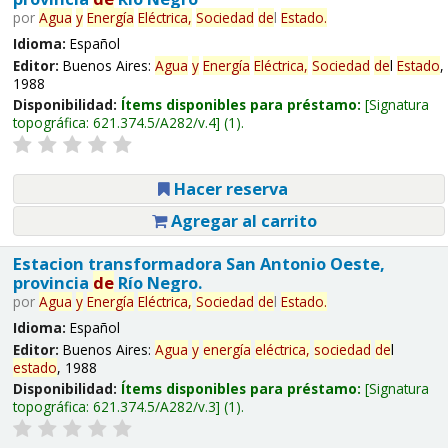
por
Agua
y
Energía
Eléctrica,
Sociedad
de
l
Estado
.
Idioma:
Español
Editor:
Buenos Aires:
Agua
y
Energía
Eléctrica,
Sociedad
de
l
Estado
,
1988
Disponibilidad:
Ítems disponibles para préstamo:
Signatura
topográfica:
621.374.5/A282/v.4
(1).
Hacer reserva
Agregar al carrito
Estacion transformadora San Antonio Oeste,
provincia
de
Río Negro.
por
Agua
y
Energía
Eléctrica,
Sociedad
de
l
Estado
.
Idioma:
Español
Editor:
Buenos Aires:
Agua
y
energía
eléctrica,
sociedad
de
l
estado
, 1988
Disponibilidad:
Ítems disponibles para préstamo:
Signatura
topográfica:
621.374.5/A282/v.3
(1).