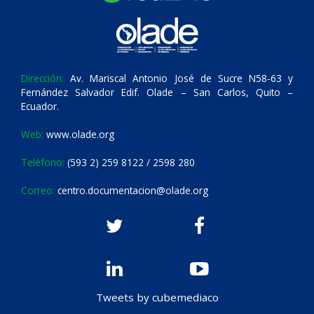
Dirección:
Av. Mariscal Antonio José de Sucre N58-63 y
Fernández Salvador Edif. Olade – San Carlos, Quito –
Ecuador.
Web:
www.olade.org
Teléfono:
(593 2) 259 8122 / 2598 280
Correo:
centro.documentacion@olade.org
Tweets by cubemediaco