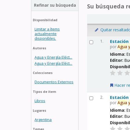
Refinar su búsqueda
Su búsqueda re
Disponibilidad
Limitar a ítems
Quitar resaltad
actualmente
disponibles.
1.
Estación
por
Agua
Autores
Idioma:
E
Agua y Energía Eléct...
Editor:
Bu
Agua y Energía Eléct...
Disponibi
Colecciones
Documentos Externos
Hacer r
Tipos de ítem
2.
Estación
Libros
por
Agua
Idioma:
E
Lugares
Editor:
Bu
Argentina
Disponibi
Temas