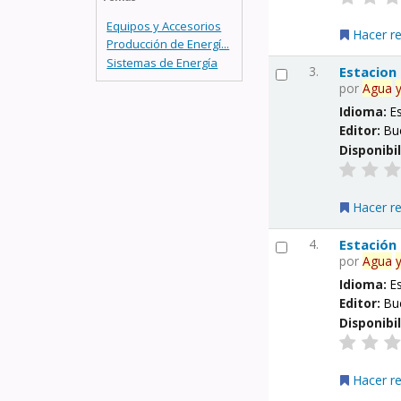
Equipos y Accesorios
Hacer r
Producción de Energí...
Sistemas de Energía
3.
Estacion
por
Agua
Idioma:
E
Editor:
Bu
Disponibi
Hacer r
4.
Estación
por
Agua
Idioma:
E
Editor:
Bu
Disponibi
Hacer r