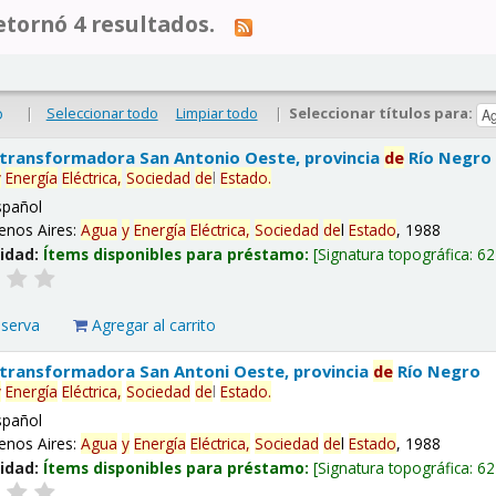
tornó 4 resultados.
|
Seleccionar todo
Limpiar todo
|
Seleccionar títulos para:
o
 transformadora San Antonio Oeste, provincia
de
Río Negro
y
Energía
Eléctrica,
Sociedad
de
l
Estado
.
spañol
enos Aires:
Agua
y
Energía
Eléctrica,
Sociedad
de
l
Estado
, 1988
lidad:
Ítems disponibles para préstamo:
Signatura topográfica:
62
eserva
Agregar al carrito
 transformadora San Antoni Oeste, provincia
de
Río Negro
y
Energía
Eléctrica,
Sociedad
de
l
Estado
.
spañol
enos Aires:
Agua
y
Energía
Eléctrica,
Sociedad
de
l
Estado
, 1988
lidad:
Ítems disponibles para préstamo:
Signatura topográfica:
62