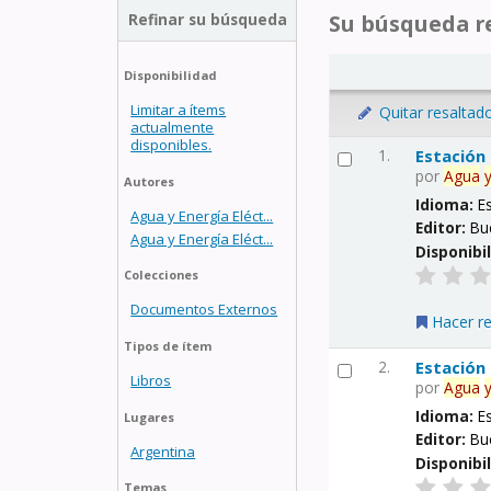
Refinar su búsqueda
Su búsqueda re
Disponibilidad
Limitar a ítems
Quitar resaltad
actualmente
disponibles.
1.
Estación
por
Agua
Autores
Idioma:
E
Agua y Energía Eléct...
Editor:
Bu
Agua y Energía Eléct...
Disponibi
Colecciones
Documentos Externos
Hacer r
Tipos de ítem
2.
Estación
Libros
por
Agua
Idioma:
E
Lugares
Editor:
Bu
Argentina
Disponibi
Temas