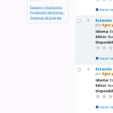
Equipos y Accesorios
Hacer r
Producción de Energí...
Sistemas de Energía
3.
Estacion
por
Agua
Idioma:
E
Editor:
Bu
Disponibi
Hacer r
4.
Estación
por
Agua
Idioma:
E
Editor:
Bu
Disponibi
Hacer r