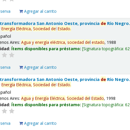
eserva
Agregar al carrito
 transformadora San Antonio Oeste, provincia
de
Río Negro
y
Energía
Eléctrica,
Sociedad
de
l
Estado
.
spañol
enos Aires:
Agua
y
energía
eléctrica,
sociedad
de
l
estado
, 1988
lidad:
Ítems disponibles para préstamo:
Signatura topográfica:
62
eserva
Agregar al carrito
 transformadora San Antonio Oeste, provincia
de
Río Negro
y
Energía
Eléctrica,
Sociedad
de
l
Estado
.
spañol
enos Aires:
Agua
y
Energía
Eléctrica,
Sociedad
de
l
Estado
, 1998
lidad:
Ítems disponibles para préstamo:
Signatura topográfica:
62
eserva
Agregar al carrito