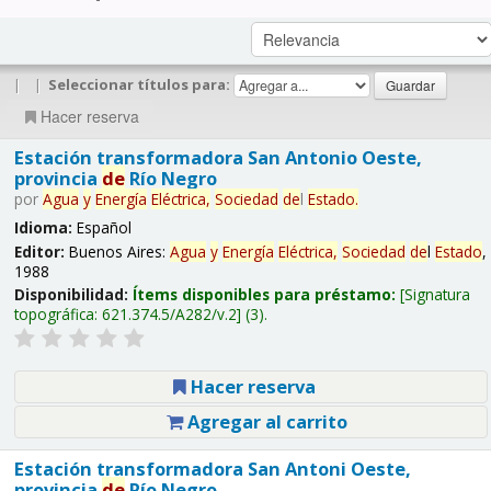
|
|
Seleccionar títulos para:
Hacer reserva
Estación transformadora San Antonio Oeste,
provincia
de
Río Negro
por
Agua
y
Energía
Eléctrica,
Sociedad
de
l
Estado
.
Idioma:
Español
Editor:
Buenos Aires:
Agua
y
Energía
Eléctrica,
Sociedad
de
l
Estado
,
1988
Disponibilidad:
Ítems disponibles para préstamo:
Signatura
topográfica:
621.374.5/A282/v.2
(3).
Hacer reserva
Agregar al carrito
Estación transformadora San Antoni Oeste,
provincia
de
Río Negro