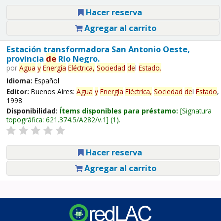
Hacer reserva
Agregar al carrito
Estación transformadora San Antonio Oeste,
provincia
de
Río Negro.
por
Agua
y
Energía
Eléctrica,
Sociedad
de
l
Estado
.
Idioma:
Español
Editor:
Buenos Aires:
Agua
y
Energía
Eléctrica,
Sociedad
de
l
Estado
,
1998
Disponibilidad:
Ítems disponibles para préstamo:
Signatura
topográfica:
621.374.5/A282/v.1
(1).
Hacer reserva
Agregar al carrito