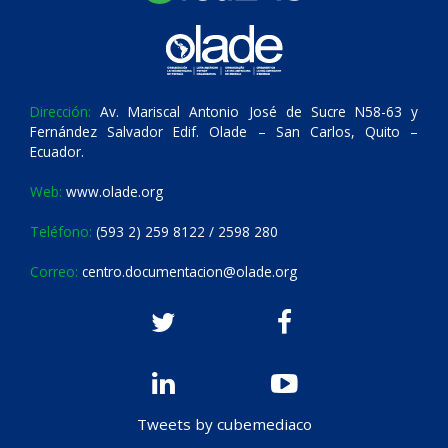
Dirección:
Av. Mariscal Antonio José de Sucre N58-63 y
Fernández Salvador Edif. Olade – San Carlos, Quito –
Ecuador.
Web:
www.olade.org
Teléfono:
(593 2) 259 8122 / 2598 280
Correo:
centro.documentacion@olade.org
Tweets by cubemediaco