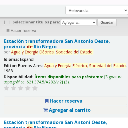
|
|
Seleccionar títulos para:
Hacer reserva
Estación transformadora San Antonio Oeste,
provincia
de
Río Negro
por
Agua
y
Energía
Eléctrica,
Sociedad
de
l
Estado
.
Idioma:
Español
Editor:
Buenos Aires:
Agua
y
Energía
Eléctrica,
Sociedad
de
l
Estado
,
1988
Disponibilidad:
Ítems disponibles para préstamo:
Signatura
topográfica:
621.374.5/A282/v.2
(3).
Hacer reserva
Agregar al carrito
Estación transformadora San Antoni Oeste,
provincia
de
Río Negro