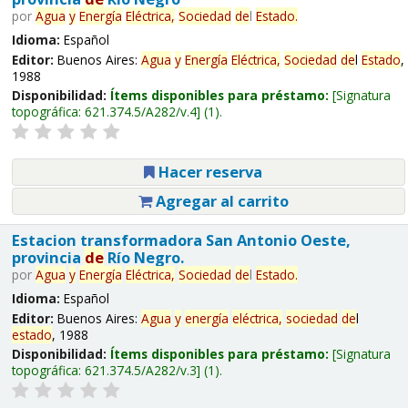
por
Agua
y
Energía
Eléctrica,
Sociedad
de
l
Estado
.
Idioma:
Español
Editor:
Buenos Aires:
Agua
y
Energía
Eléctrica,
Sociedad
de
l
Estado
,
1988
Disponibilidad:
Ítems disponibles para préstamo:
Signatura
topográfica:
621.374.5/A282/v.4
(1).
Hacer reserva
Agregar al carrito
Estacion transformadora San Antonio Oeste,
provincia
de
Río Negro.
por
Agua
y
Energía
Eléctrica,
Sociedad
de
l
Estado
.
Idioma:
Español
Editor:
Buenos Aires:
Agua
y
energía
eléctrica,
sociedad
de
l
estado
, 1988
Disponibilidad:
Ítems disponibles para préstamo:
Signatura
topográfica:
621.374.5/A282/v.3
(1).