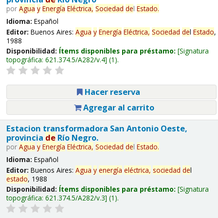
por
Agua
y
Energía
Eléctrica,
Sociedad
de
l
Estado
.
Idioma:
Español
Editor:
Buenos Aires:
Agua
y
Energía
Eléctrica,
Sociedad
de
l
Estado
,
1988
Disponibilidad:
Ítems disponibles para préstamo:
Signatura
topográfica:
621.374.5/A282/v.4
(1).
Hacer reserva
Agregar al carrito
Estacion transformadora San Antonio Oeste,
provincia
de
Río Negro.
por
Agua
y
Energía
Eléctrica,
Sociedad
de
l
Estado
.
Idioma:
Español
Editor:
Buenos Aires:
Agua
y
energía
eléctrica,
sociedad
de
l
estado
, 1988
Disponibilidad:
Ítems disponibles para préstamo:
Signatura
topográfica:
621.374.5/A282/v.3
(1).