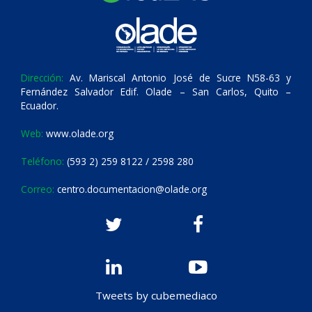
Dirección:
Av. Mariscal Antonio José de Sucre N58-63 y
Fernández Salvador Edif. Olade – San Carlos, Quito –
Ecuador.
Web:
www.olade.org
Teléfono:
(593 2) 259 8122 / 2598 280
Correo:
centro.documentacion@olade.org
Tweets by cubemediaco