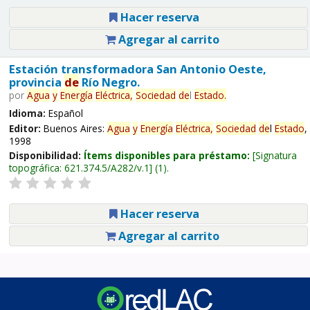
Hacer reserva
Agregar al carrito
Estación transformadora San Antonio Oeste,
provincia
de
Río Negro.
por
Agua
y
Energía
Eléctrica,
Sociedad
de
l
Estado
.
Idioma:
Español
Editor:
Buenos Aires:
Agua
y
Energía
Eléctrica,
Sociedad
de
l
Estado
,
1998
Disponibilidad:
Ítems disponibles para préstamo:
Signatura
topográfica:
621.374.5/A282/v.1
(1).
Hacer reserva
Agregar al carrito