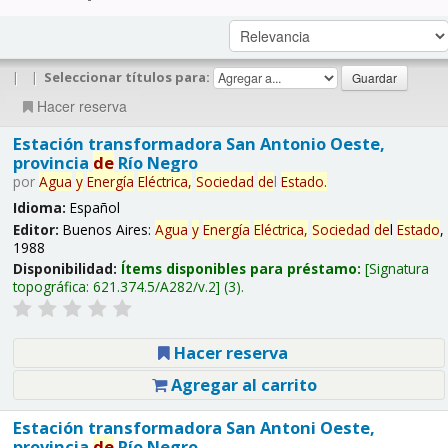
|
|
Seleccionar títulos para:
Hacer reserva
Estación transformadora San Antonio Oeste,
provincia
de
Río Negro
por
Agua
y
Energía
Eléctrica,
Sociedad
de
l
Estado
.
Idioma:
Español
Editor:
Buenos Aires:
Agua
y
Energía
Eléctrica,
Sociedad
de
l
Estado
,
1988
Disponibilidad:
Ítems disponibles para préstamo:
Signatura
topográfica:
621.374.5/A282/v.2
(3).
Hacer reserva
Agregar al carrito
Estación transformadora San Antoni Oeste,
provincia
de
Río Negro