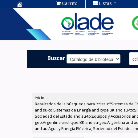
Carrito
Listas
Centro de
Documentación
OLADE -
Buscar
Inicio
›
Resultados de la búsqueda para 'ccl=su:"Sistemas de E
and su-to:Sistemas de Energía and itype:BK and su-to:Si
Sociedad del Estado and su-to:Equipos y Accesorios and
geo:Argentina and itype:BK and su-geo:Argentina and au:
and au:Agua y Energía Eléctrica, Sociedad del Estado. a