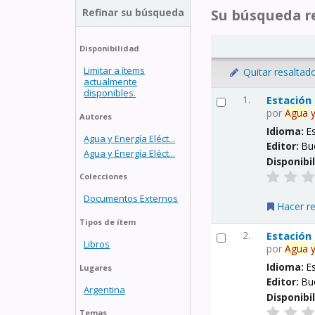
Refinar su búsqueda
Su búsqueda re
Disponibilidad
Limitar a ítems
Quitar resaltad
actualmente
disponibles.
1.
Estación
por
Agua
Autores
Idioma:
E
Agua y Energía Eléct...
Editor:
Bu
Agua y Energía Eléct...
Disponibi
Colecciones
Documentos Externos
Hacer r
Tipos de ítem
2.
Estación
Libros
por
Agua
Idioma:
E
Lugares
Editor:
Bu
Argentina
Disponibi
Temas