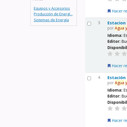
Equipos y Accesorios
Hacer r
Producción de Energí...
Sistemas de Energía
3.
Estacion
por
Agua
Idioma:
E
Editor:
Bu
Disponibi
Hacer r
4.
Estación
por
Agua
Idioma:
E
Editor:
Bu
Disponibi
Hacer r