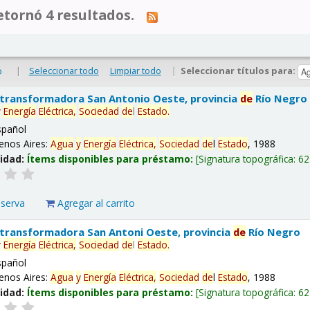
tornó 4 resultados.
|
Seleccionar todo
Limpiar todo
|
Seleccionar títulos para:
o
 transformadora San Antonio Oeste, provincia
de
Río Negro
y
Energía
Eléctrica,
Sociedad
de
l
Estado
.
spañol
enos Aires:
Agua
y
Energía
Eléctrica,
Sociedad
de
l
Estado
, 1988
lidad:
Ítems disponibles para préstamo:
Signatura topográfica:
62
eserva
Agregar al carrito
 transformadora San Antoni Oeste, provincia
de
Río Negro
y
Energía
Eléctrica,
Sociedad
de
l
Estado
.
spañol
enos Aires:
Agua
y
Energía
Eléctrica,
Sociedad
de
l
Estado
, 1988
lidad:
Ítems disponibles para préstamo:
Signatura topográfica:
62