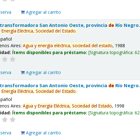
eserva
Agregar al carrito
 transformadora San Antonio Oeste, provincia
de
Río Negro
y
Energía
Eléctrica,
Sociedad
de
l
Estado
.
spañol
enos Aires:
Agua
y
energía
eléctrica,
sociedad
de
l
estado
, 1988
lidad:
Ítems disponibles para préstamo:
Signatura topográfica:
62
eserva
Agregar al carrito
 transformadora San Antonio Oeste, provincia
de
Río Negro
y
Energía
Eléctrica,
Sociedad
de
l
Estado
.
spañol
enos Aires:
Agua
y
Energía
Eléctrica,
Sociedad
de
l
Estado
, 1998
lidad:
Ítems disponibles para préstamo:
Signatura topográfica:
62
eserva
Agregar al carrito