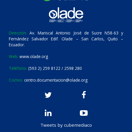
Dirección:
Av. Mariscal Antonio José de Sucre N58-63 y
Fernández Salvador Edif. Olade – San Carlos, Quito –
Ecuador.
Web:
www.olade.org
Teléfono:
(593 2) 259 8122 / 2598 280
Correo:
centro.documentacion@olade.org
Tweets by cubemediaco