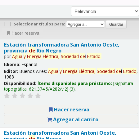
|
|
Seleccionar títulos para:
Hacer reserva
Estación transformadora San Antonio Oeste,
provincia
de
Río Negro
por
Agua
y
Energía
Eléctrica,
Sociedad
de
l
Estado
.
Idioma:
Español
Editor:
Buenos Aires:
Agua
y
Energía
Eléctrica,
Sociedad
de
l
Estado
,
1988
Disponibilidad:
Ítems disponibles para préstamo:
Signatura
topográfica:
621.374.5/A282/v.2
(3).
Hacer reserva
Agregar al carrito
Estación transformadora San Antoni Oeste,
provincia
de
Río Negro