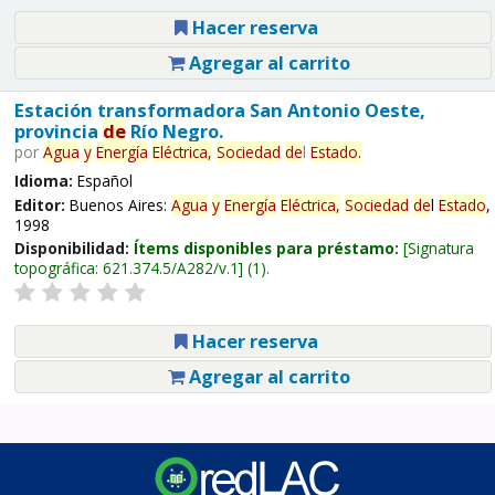
Hacer reserva
Agregar al carrito
Estación transformadora San Antonio Oeste,
provincia
de
Río Negro.
por
Agua
y
Energía
Eléctrica,
Sociedad
de
l
Estado
.
Idioma:
Español
Editor:
Buenos Aires:
Agua
y
Energía
Eléctrica,
Sociedad
de
l
Estado
,
1998
Disponibilidad:
Ítems disponibles para préstamo:
Signatura
topográfica:
621.374.5/A282/v.1
(1).
Hacer reserva
Agregar al carrito