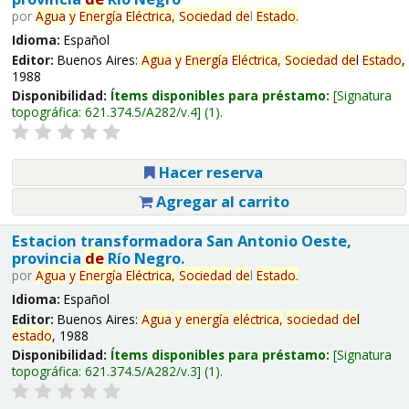
por
Agua
y
Energía
Eléctrica,
Sociedad
de
l
Estado
.
Idioma:
Español
Editor:
Buenos Aires:
Agua
y
Energía
Eléctrica,
Sociedad
de
l
Estado
,
1988
Disponibilidad:
Ítems disponibles para préstamo:
Signatura
topográfica:
621.374.5/A282/v.4
(1).
Hacer reserva
Agregar al carrito
Estacion transformadora San Antonio Oeste,
provincia
de
Río Negro.
por
Agua
y
Energía
Eléctrica,
Sociedad
de
l
Estado
.
Idioma:
Español
Editor:
Buenos Aires:
Agua
y
energía
eléctrica,
sociedad
de
l
estado
, 1988
Disponibilidad:
Ítems disponibles para préstamo:
Signatura
topográfica:
621.374.5/A282/v.3
(1).