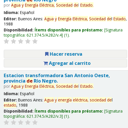
por
Agua
y
Energía
Eléctrica,
Sociedad
de
l
Estado
.
Idioma:
Español
Editor:
Buenos Aires:
Agua
y
Energía
Eléctrica,
Sociedad
de
l
Estado
,
1988
Disponibilidad:
Ítems disponibles para préstamo:
Signatura
topográfica:
621.374.5/A282/v.4
(1).
Hacer reserva
Agregar al carrito
Estacion transformadora San Antonio Oeste,
provincia
de
Río Negro.
por
Agua
y
Energía
Eléctrica,
Sociedad
de
l
Estado
.
Idioma:
Español
Editor:
Buenos Aires:
Agua
y
energía
eléctrica,
sociedad
de
l
estado
, 1988
Disponibilidad:
Ítems disponibles para préstamo:
Signatura
topográfica:
621.374.5/A282/v.3
(1).