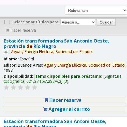
|
|
Seleccionar títulos para:
Hacer reserva
Estación transformadora San Antonio Oeste,
provincia
de
Río Negro
por
Agua
y
Energía
Eléctrica,
Sociedad
de
l
Estado
.
Idioma:
Español
Editor:
Buenos Aires:
Agua
y
Energía
Eléctrica,
Sociedad
de
l
Estado
,
1988
Disponibilidad:
Ítems disponibles para préstamo:
Signatura
topográfica:
621.374.5/A282/v.2
(3).
Hacer reserva
Agregar al carrito
Estación transformadora San Antoni Oeste,
provincia
de
Río Negro