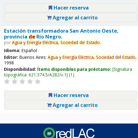
Hacer reserva
Agregar al carrito
Estación transformadora San Antonio Oeste,
provincia
de
Río Negro.
por
Agua
y
Energía
Eléctrica,
Sociedad
de
l
Estado
.
Idioma:
Español
Editor:
Buenos Aires:
Agua
y
Energía
Eléctrica,
Sociedad
de
l
Estado
,
1998
Disponibilidad:
Ítems disponibles para préstamo:
Signatura
topográfica:
621.374.5/A282/v.1
(1).
Hacer reserva
Agregar al carrito