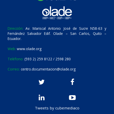
Dirección:
Av. Mariscal Antonio José de Sucre N58-63 y
Fernández Salvador Edif. Olade – San Carlos, Quito –
Ecuador.
Web:
www.olade.org
Teléfono:
(593 2) 259 8122 / 2598 280
Correo:
centro.documentacion@olade.org
Tweets by cubemediaco