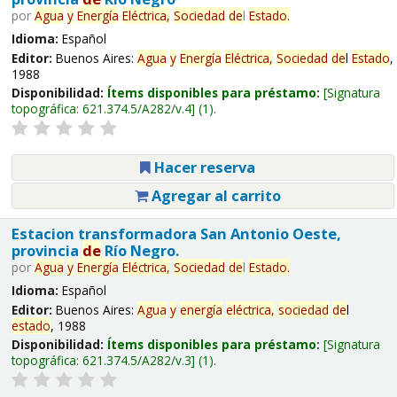
por
Agua
y
Energía
Eléctrica,
Sociedad
de
l
Estado
.
Idioma:
Español
Editor:
Buenos Aires:
Agua
y
Energía
Eléctrica,
Sociedad
de
l
Estado
,
1988
Disponibilidad:
Ítems disponibles para préstamo:
Signatura
topográfica:
621.374.5/A282/v.4
(1).
Hacer reserva
Agregar al carrito
Estacion transformadora San Antonio Oeste,
provincia
de
Río Negro.
por
Agua
y
Energía
Eléctrica,
Sociedad
de
l
Estado
.
Idioma:
Español
Editor:
Buenos Aires:
Agua
y
energía
eléctrica,
sociedad
de
l
estado
, 1988
Disponibilidad:
Ítems disponibles para préstamo:
Signatura
topográfica:
621.374.5/A282/v.3
(1).