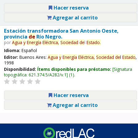
Hacer reserva
Agregar al carrito
Estación transformadora San Antonio Oeste,
provincia
de
Río Negro.
por
Agua
y
Energía
Eléctrica,
Sociedad
de
l
Estado
.
Idioma:
Español
Editor:
Buenos Aires:
Agua
y
Energía
Eléctrica,
Sociedad
de
l
Estado
,
1998
Disponibilidad:
Ítems disponibles para préstamo:
Signatura
topográfica:
621.374.5/A282/v.1
(1).
Hacer reserva
Agregar al carrito