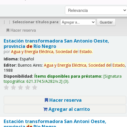
|
|
Seleccionar títulos para:
Hacer reserva
Estación transformadora San Antonio Oeste,
provincia
de
Río Negro
por
Agua
y
Energía
Eléctrica,
Sociedad
de
l
Estado
.
Idioma:
Español
Editor:
Buenos Aires:
Agua
y
Energía
Eléctrica,
Sociedad
de
l
Estado
,
1988
Disponibilidad:
Ítems disponibles para préstamo:
Signatura
topográfica:
621.374.5/A282/v.2
(3).
Hacer reserva
Agregar al carrito
Estación transformadora San Antoni Oeste,
provincia
de
Río Negro