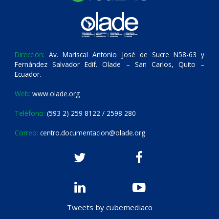
Dirección:
Av. Mariscal Antonio José de Sucre N58-63 y
Fernández Salvador Edif. Olade – San Carlos, Quito –
Ecuador.
Web:
www.olade.org
Teléfono:
(593 2) 259 8122 / 2598 280
Correo:
centro.documentacion@olade.org
Tweets by cubemediaco