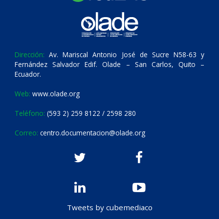
Dirección:
Av. Mariscal Antonio José de Sucre N58-63 y
Fernández Salvador Edif. Olade – San Carlos, Quito –
Ecuador.
Web:
www.olade.org
Teléfono:
(593 2) 259 8122 / 2598 280
Correo:
centro.documentacion@olade.org
Tweets by cubemediaco