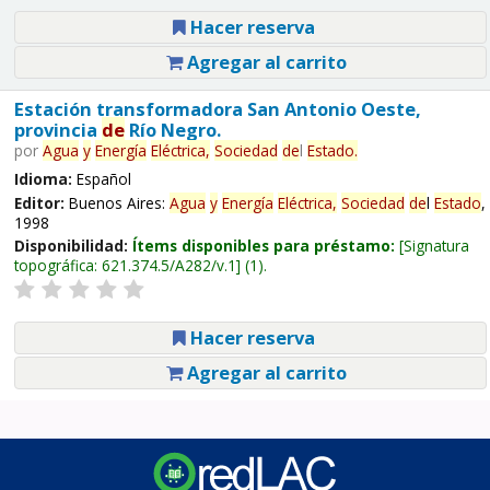
Hacer reserva
Agregar al carrito
Estación transformadora San Antonio Oeste,
provincia
de
Río Negro.
por
Agua
y
Energía
Eléctrica,
Sociedad
de
l
Estado
.
Idioma:
Español
Editor:
Buenos Aires:
Agua
y
Energía
Eléctrica,
Sociedad
de
l
Estado
,
1998
Disponibilidad:
Ítems disponibles para préstamo:
Signatura
topográfica:
621.374.5/A282/v.1
(1).
Hacer reserva
Agregar al carrito