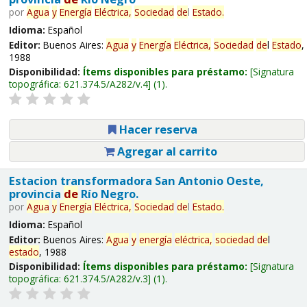
por
Agua
y
Energía
Eléctrica,
Sociedad
de
l
Estado
.
Idioma:
Español
Editor:
Buenos Aires:
Agua
y
Energía
Eléctrica,
Sociedad
de
l
Estado
,
1988
Disponibilidad:
Ítems disponibles para préstamo:
Signatura
topográfica:
621.374.5/A282/v.4
(1).
Hacer reserva
Agregar al carrito
Estacion transformadora San Antonio Oeste,
provincia
de
Río Negro.
por
Agua
y
Energía
Eléctrica,
Sociedad
de
l
Estado
.
Idioma:
Español
Editor:
Buenos Aires:
Agua
y
energía
eléctrica,
sociedad
de
l
estado
, 1988
Disponibilidad:
Ítems disponibles para préstamo:
Signatura
topográfica:
621.374.5/A282/v.3
(1).