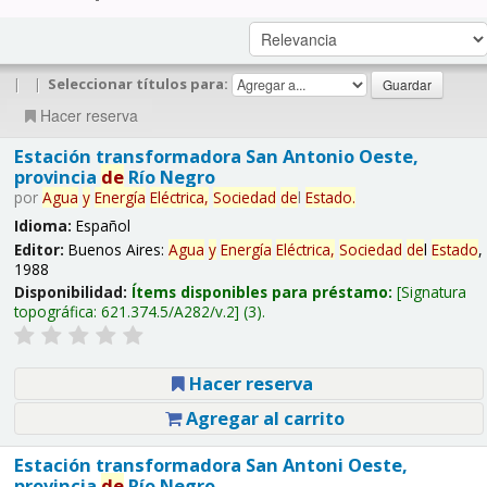
|
|
Seleccionar títulos para:
Hacer reserva
Estación transformadora San Antonio Oeste,
provincia
de
Río Negro
por
Agua
y
Energía
Eléctrica,
Sociedad
de
l
Estado
.
Idioma:
Español
Editor:
Buenos Aires:
Agua
y
Energía
Eléctrica,
Sociedad
de
l
Estado
,
1988
Disponibilidad:
Ítems disponibles para préstamo:
Signatura
topográfica:
621.374.5/A282/v.2
(3).
Hacer reserva
Agregar al carrito
Estación transformadora San Antoni Oeste,
provincia
de
Río Negro