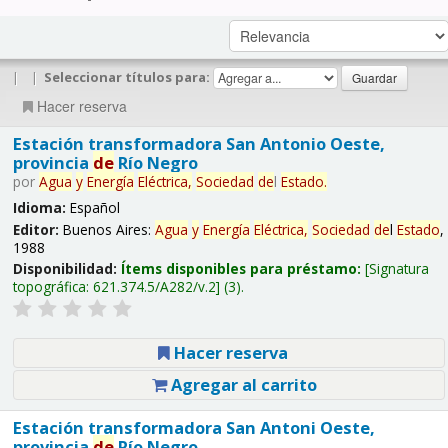
|
|
Seleccionar títulos para:
Hacer reserva
Estación transformadora San Antonio Oeste,
provincia
de
Río Negro
por
Agua
y
Energía
Eléctrica,
Sociedad
de
l
Estado
.
Idioma:
Español
Editor:
Buenos Aires:
Agua
y
Energía
Eléctrica,
Sociedad
de
l
Estado
,
1988
Disponibilidad:
Ítems disponibles para préstamo:
Signatura
topográfica:
621.374.5/A282/v.2
(3).
Hacer reserva
Agregar al carrito
Estación transformadora San Antoni Oeste,
provincia
de
Río Negro