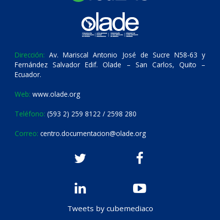
Dirección:
Av. Mariscal Antonio José de Sucre N58-63 y
Fernández Salvador Edif. Olade – San Carlos, Quito –
Ecuador.
Web:
www.olade.org
Teléfono:
(593 2) 259 8122 / 2598 280
Correo:
centro.documentacion@olade.org
Tweets by cubemediaco