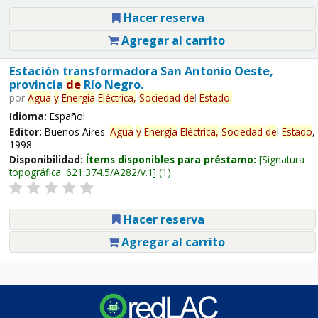
Hacer reserva
Agregar al carrito
Estación transformadora San Antonio Oeste,
provincia
de
Río Negro.
por
Agua
y
Energía
Eléctrica,
Sociedad
de
l
Estado
.
Idioma:
Español
Editor:
Buenos Aires:
Agua
y
Energía
Eléctrica,
Sociedad
de
l
Estado
,
1998
Disponibilidad:
Ítems disponibles para préstamo:
Signatura
topográfica:
621.374.5/A282/v.1
(1).
Hacer reserva
Agregar al carrito