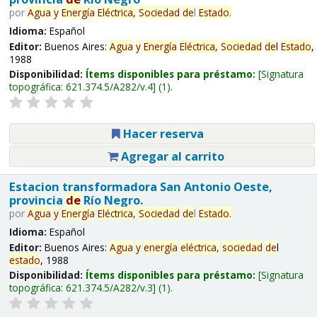
por
Agua
y
Energía
Eléctrica,
Sociedad
de
l
Estado
.
Idioma:
Español
Editor:
Buenos Aires:
Agua
y
Energía
Eléctrica,
Sociedad
de
l
Estado
,
1988
Disponibilidad:
Ítems disponibles para préstamo:
Signatura
topográfica:
621.374.5/A282/v.4
(1).
Hacer reserva
Agregar al carrito
Estacion transformadora San Antonio Oeste,
provincia
de
Río Negro.
por
Agua
y
Energía
Eléctrica,
Sociedad
de
l
Estado
.
Idioma:
Español
Editor:
Buenos Aires:
Agua
y
energía
eléctrica,
sociedad
de
l
estado
, 1988
Disponibilidad:
Ítems disponibles para préstamo:
Signatura
topográfica:
621.374.5/A282/v.3
(1).