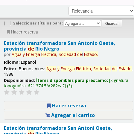
|
|
Seleccionar títulos para:
Hacer reserva
Estación transformadora San Antonio Oeste,
provincia
de
Río Negro
por
Agua
y
Energía
Eléctrica,
Sociedad
de
l
Estado
.
Idioma:
Español
Editor:
Buenos Aires:
Agua
y
Energía
Eléctrica,
Sociedad
de
l
Estado
,
1988
Disponibilidad:
Ítems disponibles para préstamo:
Signatura
topográfica:
621.374.5/A282/v.2
(3).
Hacer reserva
Agregar al carrito
Estación transformadora San Antoni Oeste,
provincia
de
Río Negro