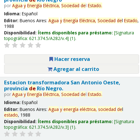
por
Agua
y
Energía
Eléctrica,
Sociedad
de
l
Estado
.
Idioma:
Español
Editor:
Buenos Aires:
Agua
y
Energía
Eléctrica,
Sociedad
de
l
Estado
,
1988
Disponibilidad:
Ítems disponibles para préstamo:
Signatura
topográfica:
621.374.5/A282/v.4
(1).
Hacer reserva
Agregar al carrito
Estacion transformadora San Antonio Oeste,
provincia
de
Río Negro.
por
Agua
y
Energía
Eléctrica,
Sociedad
de
l
Estado
.
Idioma:
Español
Editor:
Buenos Aires:
Agua
y
energía
eléctrica,
sociedad
de
l
estado
, 1988
Disponibilidad:
Ítems disponibles para préstamo:
Signatura
topográfica:
621.374.5/A282/v.3
(1).