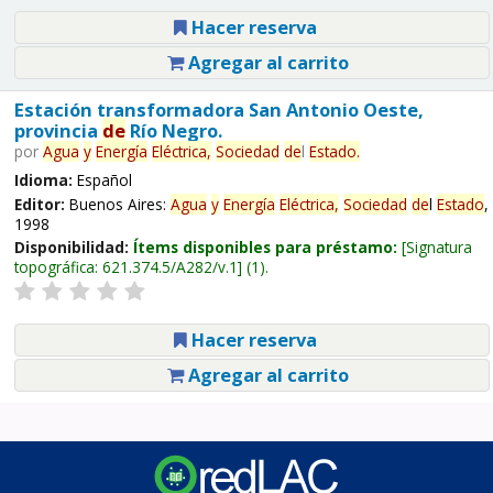
Hacer reserva
Agregar al carrito
Estación transformadora San Antonio Oeste,
provincia
de
Río Negro.
por
Agua
y
Energía
Eléctrica,
Sociedad
de
l
Estado
.
Idioma:
Español
Editor:
Buenos Aires:
Agua
y
Energía
Eléctrica,
Sociedad
de
l
Estado
,
1998
Disponibilidad:
Ítems disponibles para préstamo:
Signatura
topográfica:
621.374.5/A282/v.1
(1).
Hacer reserva
Agregar al carrito