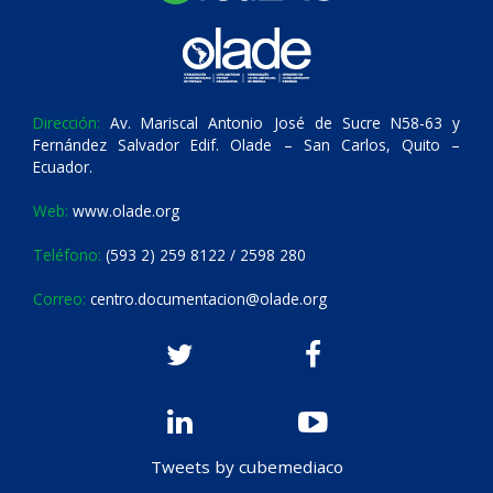
Dirección:
Av. Mariscal Antonio José de Sucre N58-63 y
Fernández Salvador Edif. Olade – San Carlos, Quito –
Ecuador.
Web:
www.olade.org
Teléfono:
(593 2) 259 8122 / 2598 280
Correo:
centro.documentacion@olade.org
Tweets by cubemediaco