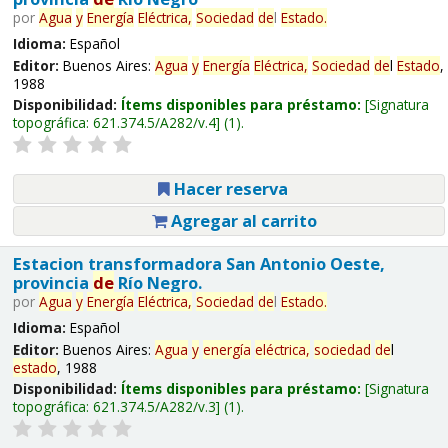
por
Agua
y
Energía
Eléctrica,
Sociedad
de
l
Estado
.
Idioma:
Español
Editor:
Buenos Aires:
Agua
y
Energía
Eléctrica,
Sociedad
de
l
Estado
,
1988
Disponibilidad:
Ítems disponibles para préstamo:
Signatura
topográfica:
621.374.5/A282/v.4
(1).
Hacer reserva
Agregar al carrito
Estacion transformadora San Antonio Oeste,
provincia
de
Río Negro.
por
Agua
y
Energía
Eléctrica,
Sociedad
de
l
Estado
.
Idioma:
Español
Editor:
Buenos Aires:
Agua
y
energía
eléctrica,
sociedad
de
l
estado
, 1988
Disponibilidad:
Ítems disponibles para préstamo:
Signatura
topográfica:
621.374.5/A282/v.3
(1).