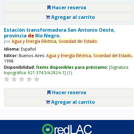
Hacer reserva
Agregar al carrito
Estación transformadora San Antonio Oeste,
provincia
de
Río Negro.
por
Agua
y
Energía
Eléctrica,
Sociedad
de
l
Estado
.
Idioma:
Español
Editor:
Buenos Aires:
Agua
y
Energía
Eléctrica,
Sociedad
de
l
Estado
,
1998
Disponibilidad:
Ítems disponibles para préstamo:
Signatura
topográfica:
621.374.5/A282/v.1
(1).
Hacer reserva
Agregar al carrito