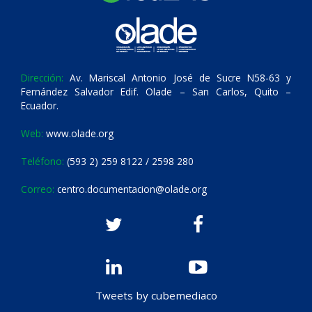
Dirección:
Av. Mariscal Antonio José de Sucre N58-63 y
Fernández Salvador Edif. Olade – San Carlos, Quito –
Ecuador.
Web:
www.olade.org
Teléfono:
(593 2) 259 8122 / 2598 280
Correo:
centro.documentacion@olade.org
Tweets by cubemediaco