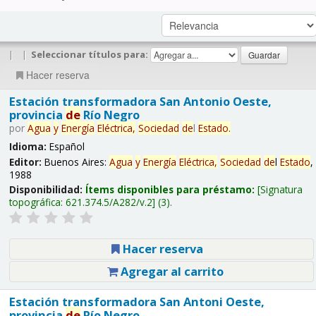
|
|
Seleccionar títulos para:
Hacer reserva
Estación transformadora San Antonio Oeste,
provincia
de
Río Negro
por
Agua
y
Energía
Eléctrica,
Sociedad
de
l
Estado
.
Idioma:
Español
Editor:
Buenos Aires:
Agua
y
Energía
Eléctrica,
Sociedad
de
l
Estado
,
1988
Disponibilidad:
Ítems disponibles para préstamo:
Signatura
topográfica:
621.374.5/A282/v.2
(3).
Hacer reserva
Agregar al carrito
Estación transformadora San Antoni Oeste,
provincia
de
Río Negro