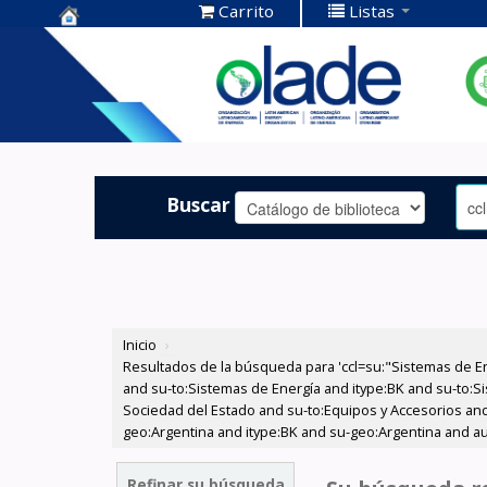
Carrito
Listas
Centro de
Documentación
OLADE -
Buscar
Inicio
›
Resultados de la búsqueda para 'ccl=su:"Sistemas de E
and su-to:Sistemas de Energía and itype:BK and su-to:Si
Sociedad del Estado and su-to:Equipos y Accesorios and
geo:Argentina and itype:BK and su-geo:Argentina and au
Refinar su búsqueda