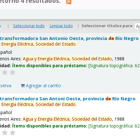
tornó 4 resultados.
|
Seleccionar todo
Limpiar todo
|
Seleccionar títulos para:
o
 transformadora San Antonio Oeste, provincia
de
Río Negro
y
Energía
Eléctrica,
Sociedad
de
l
Estado
.
spañol
enos Aires:
Agua
y
Energía
Eléctrica,
Sociedad
de
l
Estado
, 1988
lidad:
Ítems disponibles para préstamo:
Signatura topográfica:
62
eserva
Agregar al carrito
 transformadora San Antoni Oeste, provincia
de
Río Negro
y
Energía
Eléctrica,
Sociedad
de
l
Estado
.
spañol
enos Aires:
Agua
y
Energía
Eléctrica,
Sociedad
de
l
Estado
, 1988
lidad:
Ítems disponibles para préstamo:
Signatura topográfica:
62