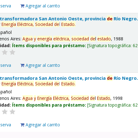
eserva
Agregar al carrito
 transformadora San Antonio Oeste, provincia
de
Río Negro
y
Energía
Eléctrica,
Sociedad
de
l
Estado
.
spañol
enos Aires:
Agua
y
energía
eléctrica,
sociedad
de
l
estado
, 1988
lidad:
Ítems disponibles para préstamo:
Signatura topográfica:
62
eserva
Agregar al carrito
 transformadora San Antonio Oeste, provincia
de
Río Negro
y
Energía
Eléctrica,
Sociedad
de
l
Estado
.
spañol
enos Aires:
Agua
y
Energía
Eléctrica,
Sociedad
de
l
Estado
, 1998
lidad:
Ítems disponibles para préstamo:
Signatura topográfica:
62
eserva
Agregar al carrito