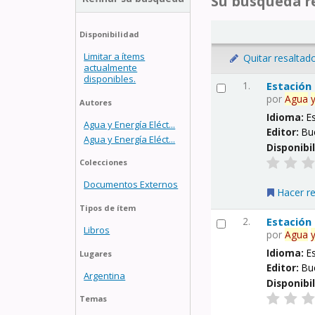
Su búsqueda re
Disponibilidad
Limitar a ítems
Quitar resaltad
actualmente
disponibles.
1.
Estación
por
Agua
Autores
Idioma:
E
Agua y Energía Eléct...
Editor:
Bu
Agua y Energía Eléct...
Disponibi
Colecciones
Documentos Externos
Hacer r
Tipos de ítem
2.
Estación
Libros
por
Agua
Idioma:
E
Lugares
Editor:
Bu
Argentina
Disponibi
Temas