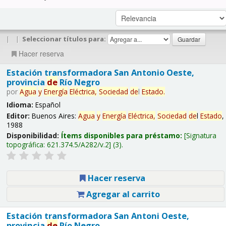
|
|
Seleccionar títulos para:
Hacer reserva
Estación transformadora San Antonio Oeste,
provincia
de
Río Negro
por
Agua
y
Energía
Eléctrica,
Sociedad
de
l
Estado
.
Idioma:
Español
Editor:
Buenos Aires:
Agua
y
Energía
Eléctrica,
Sociedad
de
l
Estado
,
1988
Disponibilidad:
Ítems disponibles para préstamo:
Signatura
topográfica:
621.374.5/A282/v.2
(3).
Hacer reserva
Agregar al carrito
Estación transformadora San Antoni Oeste,
provincia
de
Río Negro