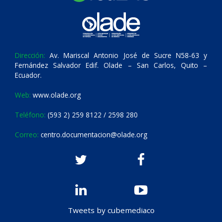
Dirección:
Av. Mariscal Antonio José de Sucre N58-63 y
Fernández Salvador Edif. Olade – San Carlos, Quito –
Ecuador.
Web:
www.olade.org
Teléfono:
(593 2) 259 8122 / 2598 280
Correo:
centro.documentacion@olade.org
Tweets by cubemediaco