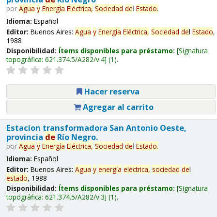
por
Agua
y
Energía
Eléctrica,
Sociedad
de
l
Estado
.
Idioma:
Español
Editor:
Buenos Aires:
Agua
y
Energía
Eléctrica,
Sociedad
de
l
Estado
,
1988
Disponibilidad:
Ítems disponibles para préstamo:
Signatura
topográfica:
621.374.5/A282/v.4
(1).
Hacer reserva
Agregar al carrito
Estacion transformadora San Antonio Oeste,
provincia
de
Río Negro.
por
Agua
y
Energía
Eléctrica,
Sociedad
de
l
Estado
.
Idioma:
Español
Editor:
Buenos Aires:
Agua
y
energía
eléctrica,
sociedad
de
l
estado
, 1988
Disponibilidad:
Ítems disponibles para préstamo:
Signatura
topográfica:
621.374.5/A282/v.3
(1).