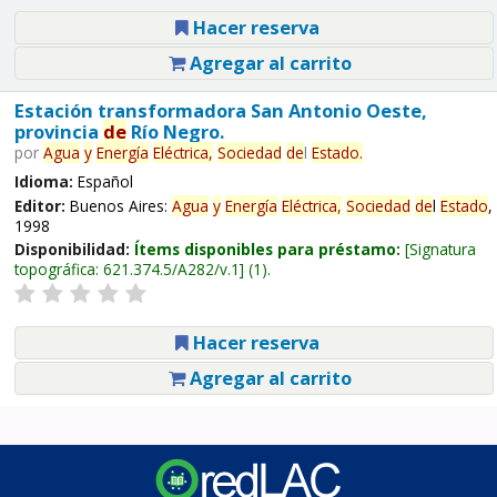
Hacer reserva
Agregar al carrito
Estación transformadora San Antonio Oeste,
provincia
de
Río Negro.
por
Agua
y
Energía
Eléctrica,
Sociedad
de
l
Estado
.
Idioma:
Español
Editor:
Buenos Aires:
Agua
y
Energía
Eléctrica,
Sociedad
de
l
Estado
,
1998
Disponibilidad:
Ítems disponibles para préstamo:
Signatura
topográfica:
621.374.5/A282/v.1
(1).
Hacer reserva
Agregar al carrito