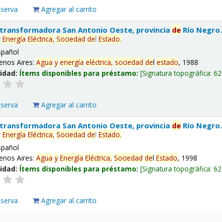
eserva
Agregar al carrito
 transformadora San Antonio Oeste, provincia
de
Río Negro
y
Energía
Eléctrica,
Sociedad
de
l
Estado
.
spañol
enos Aires:
Agua
y
energía
eléctrica,
sociedad
de
l
estado
, 1988
lidad:
Ítems disponibles para préstamo:
Signatura topográfica:
62
eserva
Agregar al carrito
 transformadora San Antonio Oeste, provincia
de
Río Negro
y
Energía
Eléctrica,
Sociedad
de
l
Estado
.
spañol
enos Aires:
Agua
y
Energía
Eléctrica,
Sociedad
de
l
Estado
, 1998
lidad:
Ítems disponibles para préstamo:
Signatura topográfica:
62
eserva
Agregar al carrito