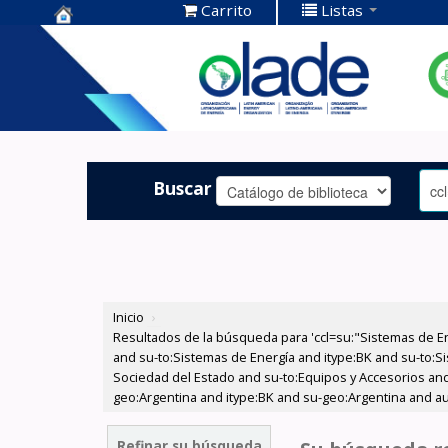
Carrito
Listas
Centro de
Documentación
OLADE -
Buscar
Inicio
›
Resultados de la búsqueda para 'ccl=su:"Sistemas de E
and su-to:Sistemas de Energía and itype:BK and su-to:Si
Sociedad del Estado and su-to:Equipos y Accesorios and
geo:Argentina and itype:BK and su-geo:Argentina and au
Refinar su búsqueda