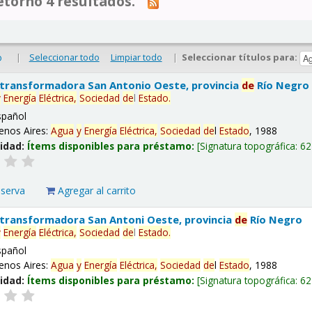
tornó 4 resultados.
|
Seleccionar todo
Limpiar todo
|
Seleccionar títulos para:
o
 transformadora San Antonio Oeste, provincia
de
Río Negro
y
Energía
Eléctrica,
Sociedad
de
l
Estado
.
spañol
enos Aires:
Agua
y
Energía
Eléctrica,
Sociedad
de
l
Estado
, 1988
lidad:
Ítems disponibles para préstamo:
Signatura topográfica:
62
eserva
Agregar al carrito
 transformadora San Antoni Oeste, provincia
de
Río Negro
y
Energía
Eléctrica,
Sociedad
de
l
Estado
.
spañol
enos Aires:
Agua
y
Energía
Eléctrica,
Sociedad
de
l
Estado
, 1988
lidad:
Ítems disponibles para préstamo:
Signatura topográfica:
62