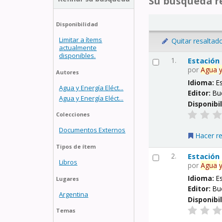
Su búsqueda re
Disponibilidad
Limitar a ítems
Quitar resaltad
actualmente
disponibles.
1.
Estación
por
Agua
Autores
Idioma:
E
Agua y Energía Eléct...
Editor:
Bu
Agua y Energía Eléct...
Disponibi
Colecciones
Documentos Externos
Hacer r
Tipos de ítem
2.
Estación
Libros
por
Agua
Idioma:
E
Lugares
Editor:
Bu
Argentina
Disponibi
Temas