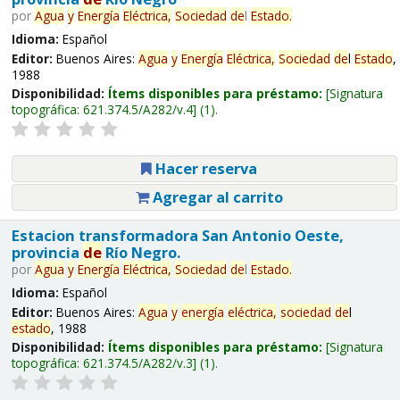
por
Agua
y
Energía
Eléctrica,
Sociedad
de
l
Estado
.
Idioma:
Español
Editor:
Buenos Aires:
Agua
y
Energía
Eléctrica,
Sociedad
de
l
Estado
,
1988
Disponibilidad:
Ítems disponibles para préstamo:
Signatura
topográfica:
621.374.5/A282/v.4
(1).
Hacer reserva
Agregar al carrito
Estacion transformadora San Antonio Oeste,
provincia
de
Río Negro.
por
Agua
y
Energía
Eléctrica,
Sociedad
de
l
Estado
.
Idioma:
Español
Editor:
Buenos Aires:
Agua
y
energía
eléctrica,
sociedad
de
l
estado
, 1988
Disponibilidad:
Ítems disponibles para préstamo:
Signatura
topográfica:
621.374.5/A282/v.3
(1).