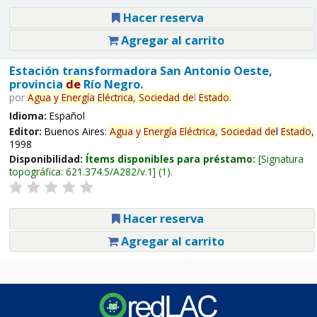
Hacer reserva
Agregar al carrito
Estación transformadora San Antonio Oeste,
provincia
de
Río Negro.
por
Agua
y
Energía
Eléctrica,
Sociedad
de
l
Estado
.
Idioma:
Español
Editor:
Buenos Aires:
Agua
y
Energía
Eléctrica,
Sociedad
de
l
Estado
,
1998
Disponibilidad:
Ítems disponibles para préstamo:
Signatura
topográfica:
621.374.5/A282/v.1
(1).
Hacer reserva
Agregar al carrito