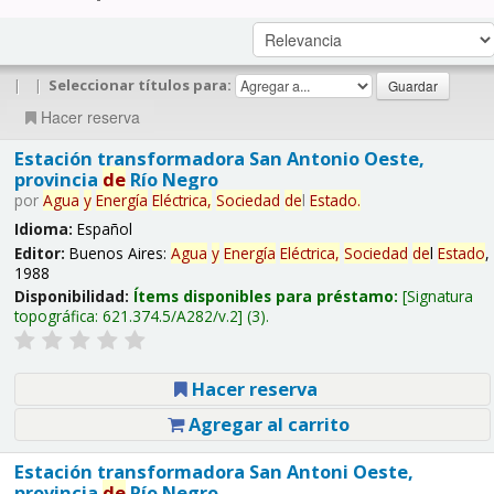
|
|
Seleccionar títulos para:
Hacer reserva
Estación transformadora San Antonio Oeste,
provincia
de
Río Negro
por
Agua
y
Energía
Eléctrica,
Sociedad
de
l
Estado
.
Idioma:
Español
Editor:
Buenos Aires:
Agua
y
Energía
Eléctrica,
Sociedad
de
l
Estado
,
1988
Disponibilidad:
Ítems disponibles para préstamo:
Signatura
topográfica:
621.374.5/A282/v.2
(3).
Hacer reserva
Agregar al carrito
Estación transformadora San Antoni Oeste,
provincia
de
Río Negro