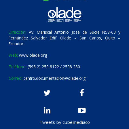
Dirección:
Av. Mariscal Antonio José de Sucre N58-63 y
Fernández Salvador Edif. Olade – San Carlos, Quito –
Ecuador.
Web:
www.olade.org
Teléfono:
(593 2) 259 8122 / 2598 280
Correo:
centro.documentacion@olade.org
Tweets by cubemediaco