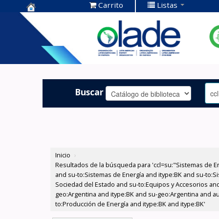
Carrito
Listas
Centro de
Documentación
OLADE -
Buscar
Inicio
›
Resultados de la búsqueda para 'ccl=su:"Sistemas de E
and su-to:Sistemas de Energía and itype:BK and su-to:Si
Sociedad del Estado and su-to:Equipos y Accesorios and
geo:Argentina and itype:BK and su-geo:Argentina and au
to:Producción de Energía and itype:BK and itype:BK'