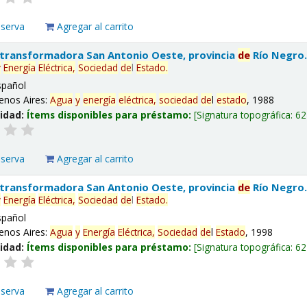
eserva
Agregar al carrito
 transformadora San Antonio Oeste, provincia
de
Río Negro
y
Energía
Eléctrica,
Sociedad
de
l
Estado
.
spañol
enos Aires:
Agua
y
energía
eléctrica,
sociedad
de
l
estado
, 1988
lidad:
Ítems disponibles para préstamo:
Signatura topográfica:
62
eserva
Agregar al carrito
 transformadora San Antonio Oeste, provincia
de
Río Negro
y
Energía
Eléctrica,
Sociedad
de
l
Estado
.
spañol
enos Aires:
Agua
y
Energía
Eléctrica,
Sociedad
de
l
Estado
, 1998
lidad:
Ítems disponibles para préstamo:
Signatura topográfica:
62
eserva
Agregar al carrito