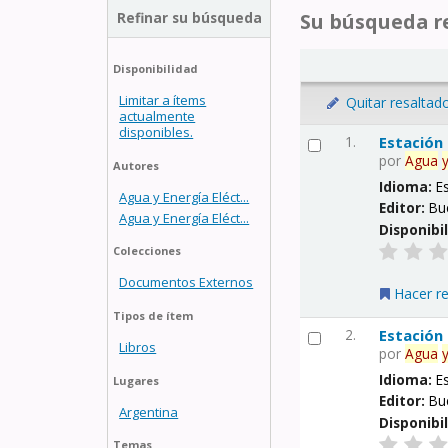
Refinar su búsqueda
Su búsqueda re
Disponibilidad
Limitar a ítems
Quitar resaltad
actualmente
disponibles.
1.
Estación
por
Agua
Autores
Idioma:
E
Agua y Energía Eléct...
Editor:
Bu
Agua y Energía Eléct...
Disponibi
Colecciones
Documentos Externos
Hacer r
Tipos de ítem
2.
Estación
Libros
por
Agua
Idioma:
E
Lugares
Editor:
Bu
Argentina
Disponibi
Temas