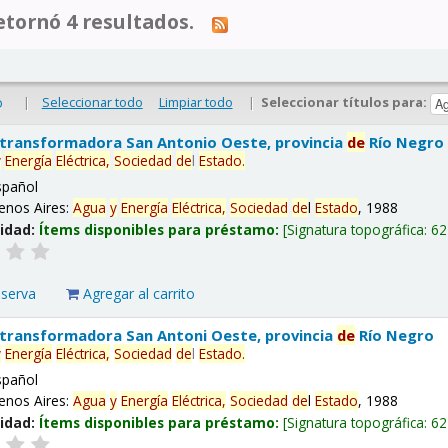
tornó 4 resultados.
|
Seleccionar todo
Limpiar todo
|
Seleccionar títulos para:
o
 transformadora San Antonio Oeste, provincia
de
Río Negro
y
Energía
Eléctrica,
Sociedad
de
l
Estado
.
spañol
enos Aires:
Agua
y
Energía
Eléctrica,
Sociedad
de
l
Estado
, 1988
lidad:
Ítems disponibles para préstamo:
Signatura topográfica:
62
eserva
Agregar al carrito
 transformadora San Antoni Oeste, provincia
de
Río Negro
y
Energía
Eléctrica,
Sociedad
de
l
Estado
.
spañol
enos Aires:
Agua
y
Energía
Eléctrica,
Sociedad
de
l
Estado
, 1988
lidad:
Ítems disponibles para préstamo:
Signatura topográfica:
62