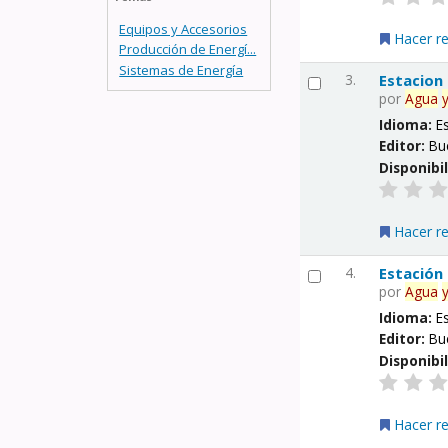
Equipos y Accesorios
Hacer r
Producción de Energí...
Sistemas de Energía
3.
Estacion
por
Agua
Idioma:
E
Editor:
Bu
Disponibi
Hacer r
4.
Estación
por
Agua
Idioma:
E
Editor:
Bu
Disponibi
Hacer r