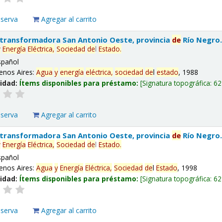
eserva
Agregar al carrito
 transformadora San Antonio Oeste, provincia
de
Río Negro
y
Energía
Eléctrica,
Sociedad
de
l
Estado
.
spañol
enos Aires:
Agua
y
energía
eléctrica,
sociedad
de
l
estado
, 1988
lidad:
Ítems disponibles para préstamo:
Signatura topográfica:
62
eserva
Agregar al carrito
 transformadora San Antonio Oeste, provincia
de
Río Negro
y
Energía
Eléctrica,
Sociedad
de
l
Estado
.
spañol
enos Aires:
Agua
y
Energía
Eléctrica,
Sociedad
de
l
Estado
, 1998
lidad:
Ítems disponibles para préstamo:
Signatura topográfica:
62
eserva
Agregar al carrito