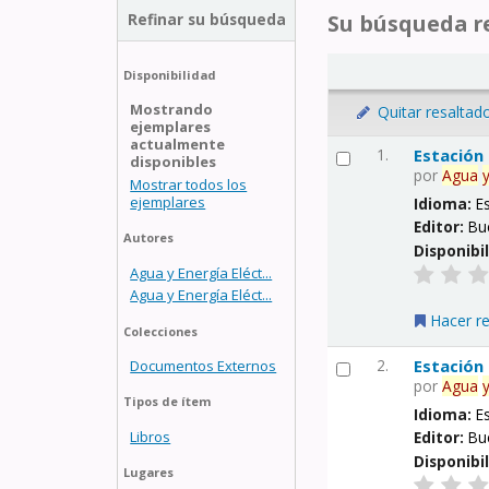
Refinar su búsqueda
Su búsqueda re
Disponibilidad
Mostrando
Quitar resaltad
ejemplares
actualmente
1.
Estación
disponibles
por
Agua
Mostrar todos los
ejemplares
Idioma:
E
Editor:
Bu
Autores
Disponibi
Agua y Energía Eléct...
Agua y Energía Eléct...
Hacer r
Colecciones
2.
Estación
Documentos Externos
por
Agua
Tipos de ítem
Idioma:
E
Libros
Editor:
Bu
Disponibi
Lugares