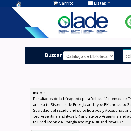
Carrito
Listas
Centro de
Documentación
OLADE -
Buscar
Inicio
›
Resultados de la búsqueda para 'ccl=su:"Sistemas de E
and su-to:Sistemas de Energía and itype:BK and su-to:Si
Sociedad del Estado and su-to:Equipos y Accesorios and
geo:Argentina and itype:BK and su-geo:Argentina and au
to:Producción de Energía and itype:BK and itype:BK'