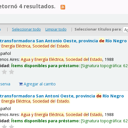
tornó 4 resultados.
|
Seleccionar todo
Limpiar todo
|
Seleccionar títulos para:
o
 transformadora San Antonio Oeste, provincia
de
Río Negro
y
Energía
Eléctrica,
Sociedad
de
l
Estado
.
spañol
enos Aires:
Agua
y
Energía
Eléctrica,
Sociedad
de
l
Estado
, 1988
lidad:
Ítems disponibles para préstamo:
Signatura topográfica:
62
eserva
Agregar al carrito
 transformadora San Antoni Oeste, provincia
de
Río Negro
y
Energía
Eléctrica,
Sociedad
de
l
Estado
.
spañol
enos Aires:
Agua
y
Energía
Eléctrica,
Sociedad
de
l
Estado
, 1988
lidad:
Ítems disponibles para préstamo:
Signatura topográfica:
62