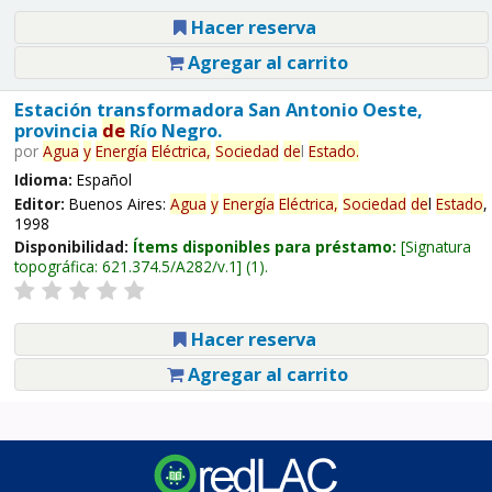
Hacer reserva
Agregar al carrito
Estación transformadora San Antonio Oeste,
provincia
de
Río Negro.
por
Agua
y
Energía
Eléctrica,
Sociedad
de
l
Estado
.
Idioma:
Español
Editor:
Buenos Aires:
Agua
y
Energía
Eléctrica,
Sociedad
de
l
Estado
,
1998
Disponibilidad:
Ítems disponibles para préstamo:
Signatura
topográfica:
621.374.5/A282/v.1
(1).
Hacer reserva
Agregar al carrito