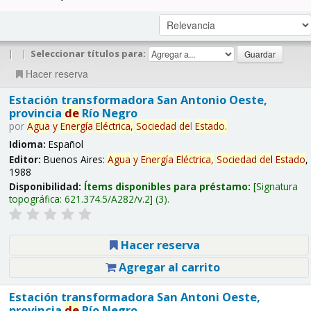
|
|
Seleccionar títulos para:
Hacer reserva
Estación transformadora San Antonio Oeste,
provincia
de
Río Negro
por
Agua
y
Energía
Eléctrica,
Sociedad
de
l
Estado
.
Idioma:
Español
Editor:
Buenos Aires:
Agua
y
Energía
Eléctrica,
Sociedad
de
l
Estado
,
1988
Disponibilidad:
Ítems disponibles para préstamo:
Signatura
topográfica:
621.374.5/A282/v.2
(3).
Hacer reserva
Agregar al carrito
Estación transformadora San Antoni Oeste,
provincia
de
Río Negro