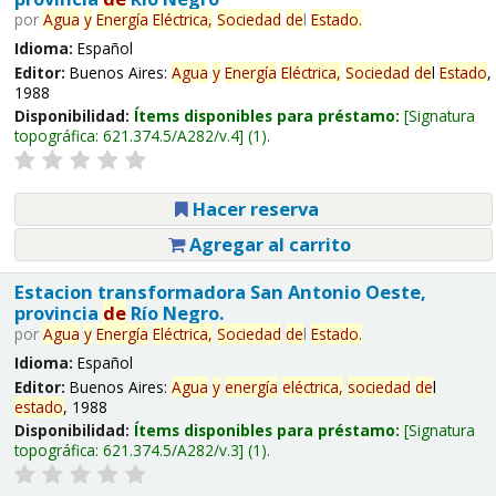
por
Agua
y
Energía
Eléctrica,
Sociedad
de
l
Estado
.
Idioma:
Español
Editor:
Buenos Aires:
Agua
y
Energía
Eléctrica,
Sociedad
de
l
Estado
,
1988
Disponibilidad:
Ítems disponibles para préstamo:
Signatura
topográfica:
621.374.5/A282/v.4
(1).
Hacer reserva
Agregar al carrito
Estacion transformadora San Antonio Oeste,
provincia
de
Río Negro.
por
Agua
y
Energía
Eléctrica,
Sociedad
de
l
Estado
.
Idioma:
Español
Editor:
Buenos Aires:
Agua
y
energía
eléctrica,
sociedad
de
l
estado
, 1988
Disponibilidad:
Ítems disponibles para préstamo:
Signatura
topográfica:
621.374.5/A282/v.3
(1).