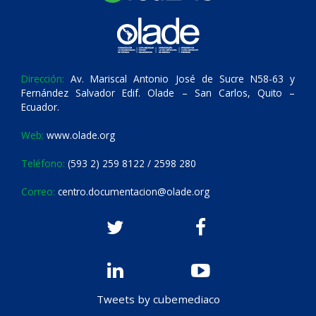
Dirección:
Av. Mariscal Antonio José de Sucre N58-63 y
Fernández Salvador Edif. Olade – San Carlos, Quito –
Ecuador.
Web:
www.olade.org
Teléfono:
(593 2) 259 8122 / 2598 280
Correo:
centro.documentacion@olade.org
Tweets by cubemediaco