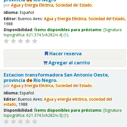
por
Agua
y
Energía
Eléctrica,
Sociedad
de
l
Estado
.
Idioma:
Español
Editor:
Buenos Aires:
Agua
y
Energía
Eléctrica,
Sociedad
de
l
Estado
,
1988
Disponibilidad:
Ítems disponibles para préstamo:
Signatura
topográfica:
621.374.5/A282/v.4
(1).
Hacer reserva
Agregar al carrito
Estacion transformadora San Antonio Oeste,
provincia
de
Río Negro.
por
Agua
y
Energía
Eléctrica,
Sociedad
de
l
Estado
.
Idioma:
Español
Editor:
Buenos Aires:
Agua
y
energía
eléctrica,
sociedad
de
l
estado
, 1988
Disponibilidad:
Ítems disponibles para préstamo:
Signatura
topográfica:
621.374.5/A282/v.3
(1).