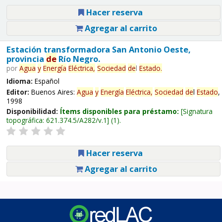
Hacer reserva
Agregar al carrito
Estación transformadora San Antonio Oeste,
provincia
de
Río Negro.
por
Agua
y
Energía
Eléctrica,
Sociedad
de
l
Estado
.
Idioma:
Español
Editor:
Buenos Aires:
Agua
y
Energía
Eléctrica,
Sociedad
de
l
Estado
,
1998
Disponibilidad:
Ítems disponibles para préstamo:
Signatura
topográfica:
621.374.5/A282/v.1
(1).
Hacer reserva
Agregar al carrito