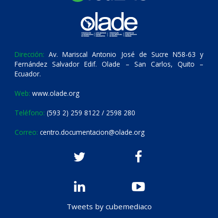
Dirección:
Av. Mariscal Antonio José de Sucre N58-63 y
Fernández Salvador Edif. Olade – San Carlos, Quito –
Ecuador.
Web:
www.olade.org
Teléfono:
(593 2) 259 8122 / 2598 280
Correo:
centro.documentacion@olade.org
Tweets by cubemediaco