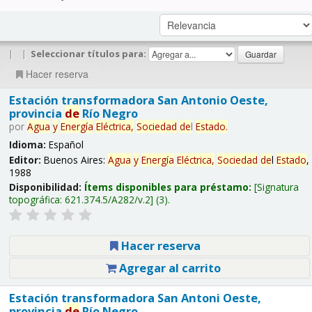
|
|
Seleccionar títulos para:
Hacer reserva
Estación transformadora San Antonio Oeste,
provincia
de
Río Negro
por
Agua
y
Energía
Eléctrica,
Sociedad
de
l
Estado
.
Idioma:
Español
Editor:
Buenos Aires:
Agua
y
Energía
Eléctrica,
Sociedad
de
l
Estado
,
1988
Disponibilidad:
Ítems disponibles para préstamo:
Signatura
topográfica:
621.374.5/A282/v.2
(3).
Hacer reserva
Agregar al carrito
Estación transformadora San Antoni Oeste,
provincia
de
Río Negro