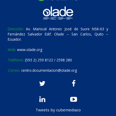
Dirección:
Av. Mariscal Antonio José de Sucre N58-63 y
Fernández Salvador Edif. Olade – San Carlos, Quito –
Ecuador.
Web:
www.olade.org
Teléfono:
(593 2) 259 8122 / 2598 280
Correo:
centro.documentacion@olade.org
Tweets by cubemediaco