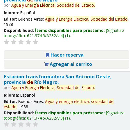
por
Agua
y
Energía
Eléctrica,
Sociedad
de
l
Estado
.
Idioma:
Español
Editor:
Buenos Aires:
Agua
y
Energía
Eléctrica,
Sociedad
de
l
Estado
,
1988
Disponibilidad:
Ítems disponibles para préstamo:
Signatura
topográfica:
621.374.5/A282/v.4
(1).
Hacer reserva
Agregar al carrito
Estacion transformadora San Antonio Oeste,
provincia
de
Río Negro.
por
Agua
y
Energía
Eléctrica,
Sociedad
de
l
Estado
.
Idioma:
Español
Editor:
Buenos Aires:
Agua
y
energía
eléctrica,
sociedad
de
l
estado
, 1988
Disponibilidad:
Ítems disponibles para préstamo:
Signatura
topográfica:
621.374.5/A282/v.3
(1).