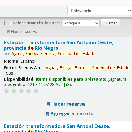
|
|
Seleccionar títulos para:
Hacer reserva
Estación transformadora San Antonio Oeste,
provincia
de
Río Negro
por
Agua
y
Energía
Eléctrica,
Sociedad
de
l
Estado
.
Idioma:
Español
Editor:
Buenos Aires:
Agua
y
Energía
Eléctrica,
Sociedad
de
l
Estado
,
1988
Disponibilidad:
Ítems disponibles para préstamo:
Signatura
topográfica:
621.374.5/A282/v.2
(3).
Hacer reserva
Agregar al carrito
Estación transformadora San Antoni Oeste,
provincia
de
Río Negro