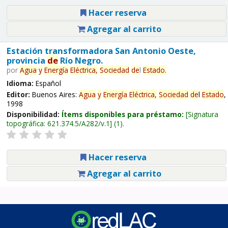
Hacer reserva
Agregar al carrito
Estación transformadora San Antonio Oeste,
provincia
de
Río Negro.
por
Agua
y
Energía
Eléctrica,
Sociedad
de
l
Estado
.
Idioma:
Español
Editor:
Buenos Aires:
Agua
y
Energía
Eléctrica,
Sociedad
de
l
Estado
,
1998
Disponibilidad:
Ítems disponibles para préstamo:
Signatura
topográfica:
621.374.5/A282/v.1
(1).
Hacer reserva
Agregar al carrito