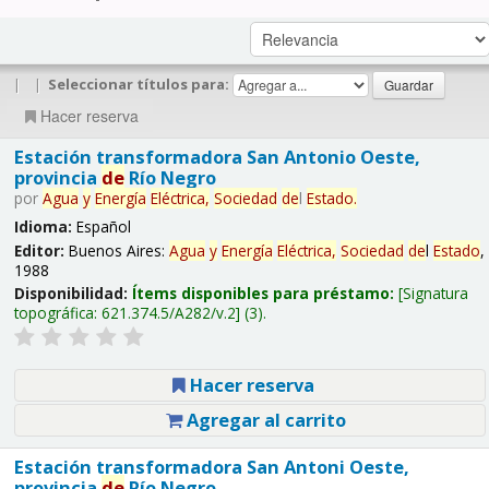
|
|
Seleccionar títulos para:
Hacer reserva
Estación transformadora San Antonio Oeste,
provincia
de
Río Negro
por
Agua
y
Energía
Eléctrica,
Sociedad
de
l
Estado
.
Idioma:
Español
Editor:
Buenos Aires:
Agua
y
Energía
Eléctrica,
Sociedad
de
l
Estado
,
1988
Disponibilidad:
Ítems disponibles para préstamo:
Signatura
topográfica:
621.374.5/A282/v.2
(3).
Hacer reserva
Agregar al carrito
Estación transformadora San Antoni Oeste,
provincia
de
Río Negro