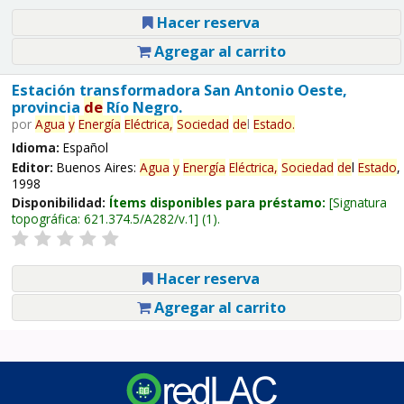
Hacer reserva
Agregar al carrito
Estación transformadora San Antonio Oeste,
provincia
de
Río Negro.
por
Agua
y
Energía
Eléctrica,
Sociedad
de
l
Estado
.
Idioma:
Español
Editor:
Buenos Aires:
Agua
y
Energía
Eléctrica,
Sociedad
de
l
Estado
,
1998
Disponibilidad:
Ítems disponibles para préstamo:
Signatura
topográfica:
621.374.5/A282/v.1
(1).
Hacer reserva
Agregar al carrito