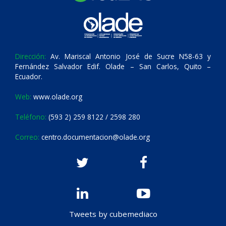
Dirección:
Av. Mariscal Antonio José de Sucre N58-63 y
Fernández Salvador Edif. Olade – San Carlos, Quito –
Ecuador.
Web:
www.olade.org
Teléfono:
(593 2) 259 8122 / 2598 280
Correo:
centro.documentacion@olade.org
Tweets by cubemediaco