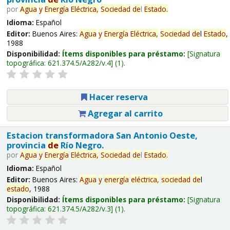
por
Agua
y
Energía
Eléctrica,
Sociedad
de
l
Estado
.
Idioma:
Español
Editor:
Buenos Aires:
Agua
y
Energía
Eléctrica,
Sociedad
de
l
Estado
,
1988
Disponibilidad:
Ítems disponibles para préstamo:
Signatura
topográfica:
621.374.5/A282/v.4
(1).
Hacer reserva
Agregar al carrito
Estacion transformadora San Antonio Oeste,
provincia
de
Río Negro.
por
Agua
y
Energía
Eléctrica,
Sociedad
de
l
Estado
.
Idioma:
Español
Editor:
Buenos Aires:
Agua
y
energía
eléctrica,
sociedad
de
l
estado
, 1988
Disponibilidad:
Ítems disponibles para préstamo:
Signatura
topográfica:
621.374.5/A282/v.3
(1).