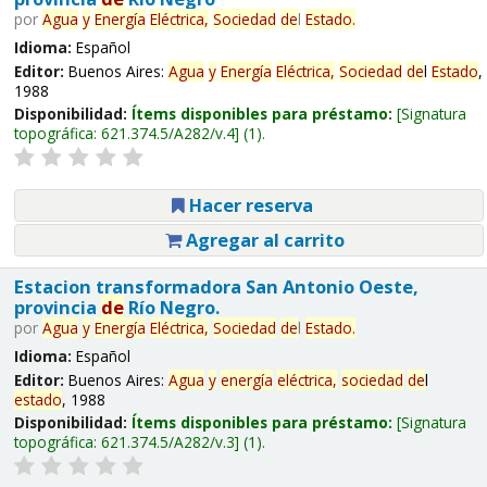
por
Agua
y
Energía
Eléctrica,
Sociedad
de
l
Estado
.
Idioma:
Español
Editor:
Buenos Aires:
Agua
y
Energía
Eléctrica,
Sociedad
de
l
Estado
,
1988
Disponibilidad:
Ítems disponibles para préstamo:
Signatura
topográfica:
621.374.5/A282/v.4
(1).
Hacer reserva
Agregar al carrito
Estacion transformadora San Antonio Oeste,
provincia
de
Río Negro.
por
Agua
y
Energía
Eléctrica,
Sociedad
de
l
Estado
.
Idioma:
Español
Editor:
Buenos Aires:
Agua
y
energía
eléctrica,
sociedad
de
l
estado
, 1988
Disponibilidad:
Ítems disponibles para préstamo:
Signatura
topográfica:
621.374.5/A282/v.3
(1).