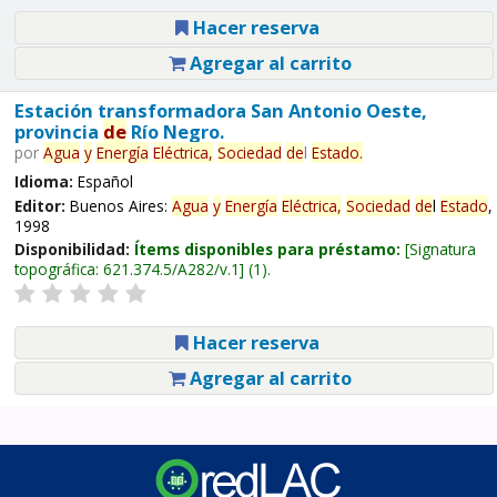
Hacer reserva
Agregar al carrito
Estación transformadora San Antonio Oeste,
provincia
de
Río Negro.
por
Agua
y
Energía
Eléctrica,
Sociedad
de
l
Estado
.
Idioma:
Español
Editor:
Buenos Aires:
Agua
y
Energía
Eléctrica,
Sociedad
de
l
Estado
,
1998
Disponibilidad:
Ítems disponibles para préstamo:
Signatura
topográfica:
621.374.5/A282/v.1
(1).
Hacer reserva
Agregar al carrito