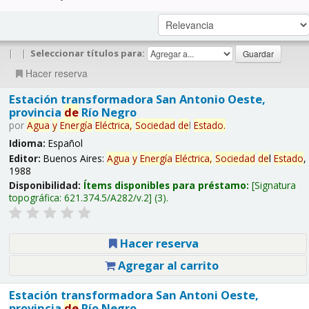
|
|
Seleccionar títulos para:
Hacer reserva
Estación transformadora San Antonio Oeste,
provincia
de
Río Negro
por
Agua
y
Energía
Eléctrica,
Sociedad
de
l
Estado
.
Idioma:
Español
Editor:
Buenos Aires:
Agua
y
Energía
Eléctrica,
Sociedad
de
l
Estado
,
1988
Disponibilidad:
Ítems disponibles para préstamo:
Signatura
topográfica:
621.374.5/A282/v.2
(3).
Hacer reserva
Agregar al carrito
Estación transformadora San Antoni Oeste,
provincia
de
Río Negro