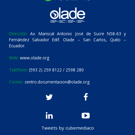
Dirección:
Av. Mariscal Antonio José de Sucre N58-63 y
Fernández Salvador Edif. Olade – San Carlos, Quito –
Ecuador.
Web:
www.olade.org
Teléfono:
(593 2) 259 8122 / 2598 280
Correo:
centro.documentacion@olade.org
Tweets by cubemediaco