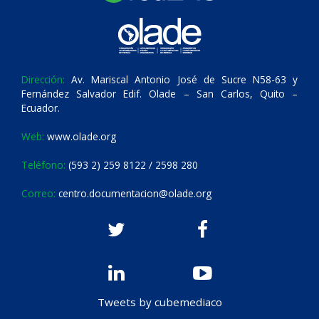
Dirección:
Av. Mariscal Antonio José de Sucre N58-63 y
Fernández Salvador Edif. Olade – San Carlos, Quito –
Ecuador.
Web:
www.olade.org
Teléfono:
(593 2) 259 8122 / 2598 280
Correo:
centro.documentacion@olade.org
Tweets by cubemediaco