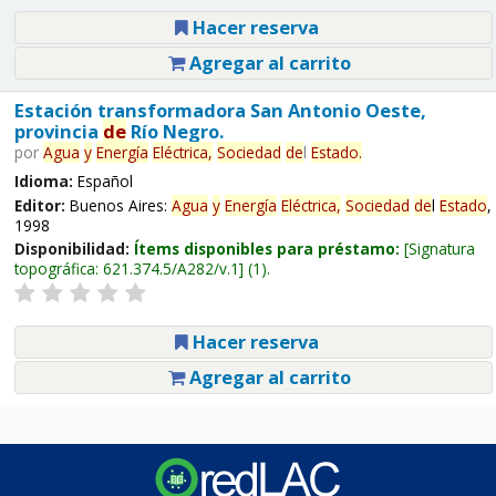
Hacer reserva
Agregar al carrito
Estación transformadora San Antonio Oeste,
provincia
de
Río Negro.
por
Agua
y
Energía
Eléctrica,
Sociedad
de
l
Estado
.
Idioma:
Español
Editor:
Buenos Aires:
Agua
y
Energía
Eléctrica,
Sociedad
de
l
Estado
,
1998
Disponibilidad:
Ítems disponibles para préstamo:
Signatura
topográfica:
621.374.5/A282/v.1
(1).
Hacer reserva
Agregar al carrito