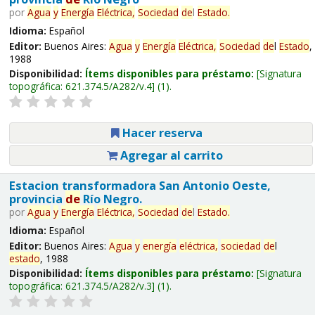
por
Agua
y
Energía
Eléctrica,
Sociedad
de
l
Estado
.
Idioma:
Español
Editor:
Buenos Aires:
Agua
y
Energía
Eléctrica,
Sociedad
de
l
Estado
,
1988
Disponibilidad:
Ítems disponibles para préstamo:
Signatura
topográfica:
621.374.5/A282/v.4
(1).
Hacer reserva
Agregar al carrito
Estacion transformadora San Antonio Oeste,
provincia
de
Río Negro.
por
Agua
y
Energía
Eléctrica,
Sociedad
de
l
Estado
.
Idioma:
Español
Editor:
Buenos Aires:
Agua
y
energía
eléctrica,
sociedad
de
l
estado
, 1988
Disponibilidad:
Ítems disponibles para préstamo:
Signatura
topográfica:
621.374.5/A282/v.3
(1).