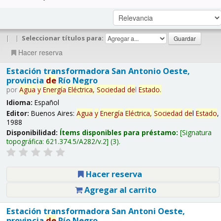
|
|
Seleccionar títulos para:
Hacer reserva
Estación transformadora San Antonio Oeste,
provincia
de
Río Negro
por
Agua
y
Energía
Eléctrica,
Sociedad
de
l
Estado
.
Idioma:
Español
Editor:
Buenos Aires:
Agua
y
Energía
Eléctrica,
Sociedad
de
l
Estado
,
1988
Disponibilidad:
Ítems disponibles para préstamo:
Signatura
topográfica:
621.374.5/A282/v.2
(3).
Hacer reserva
Agregar al carrito
Estación transformadora San Antoni Oeste,
provincia
de
Río Negro