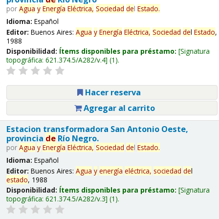
por
Agua
y
Energía
Eléctrica,
Sociedad
de
l
Estado
.
Idioma:
Español
Editor:
Buenos Aires:
Agua
y
Energía
Eléctrica,
Sociedad
de
l
Estado
,
1988
Disponibilidad:
Ítems disponibles para préstamo:
Signatura
topográfica:
621.374.5/A282/v.4
(1).
Hacer reserva
Agregar al carrito
Estacion transformadora San Antonio Oeste,
provincia
de
Río Negro.
por
Agua
y
Energía
Eléctrica,
Sociedad
de
l
Estado
.
Idioma:
Español
Editor:
Buenos Aires:
Agua
y
energía
eléctrica,
sociedad
de
l
estado
, 1988
Disponibilidad:
Ítems disponibles para préstamo:
Signatura
topográfica:
621.374.5/A282/v.3
(1).