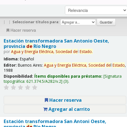
|
|
Seleccionar títulos para:
Hacer reserva
Estación transformadora San Antonio Oeste,
provincia
de
Río Negro
por
Agua
y
Energía
Eléctrica,
Sociedad
de
l
Estado
.
Idioma:
Español
Editor:
Buenos Aires:
Agua
y
Energía
Eléctrica,
Sociedad
de
l
Estado
,
1988
Disponibilidad:
Ítems disponibles para préstamo:
Signatura
topográfica:
621.374.5/A282/v.2
(3).
Hacer reserva
Agregar al carrito
Estación transformadora San Antoni Oeste,
provincia
de
Río Negro