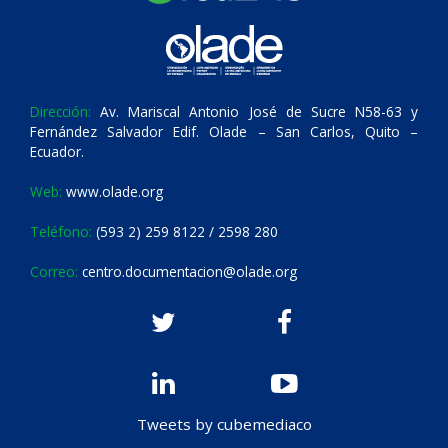
Dirección:
Av. Mariscal Antonio José de Sucre N58-63 y
Fernández Salvador Edif. Olade – San Carlos, Quito –
Ecuador.
Web:
www.olade.org
Teléfono:
(593 2) 259 8122 / 2598 280
Correo:
centro.documentacion@olade.org
Tweets by cubemediaco