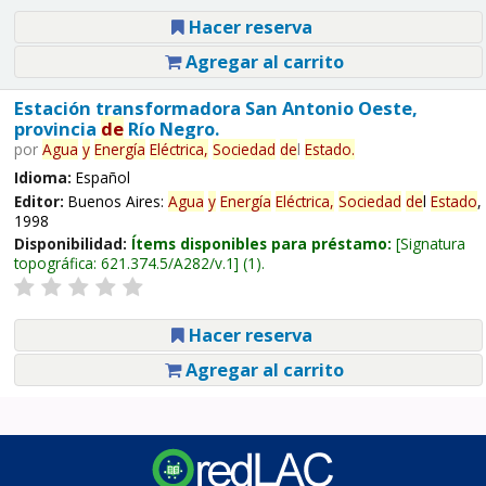
Hacer reserva
Agregar al carrito
Estación transformadora San Antonio Oeste,
provincia
de
Río Negro.
por
Agua
y
Energía
Eléctrica,
Sociedad
de
l
Estado
.
Idioma:
Español
Editor:
Buenos Aires:
Agua
y
Energía
Eléctrica,
Sociedad
de
l
Estado
,
1998
Disponibilidad:
Ítems disponibles para préstamo:
Signatura
topográfica:
621.374.5/A282/v.1
(1).
Hacer reserva
Agregar al carrito