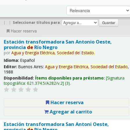
|
|
Seleccionar títulos para:
Hacer reserva
Estación transformadora San Antonio Oeste,
provincia
de
Río Negro
por
Agua
y
Energía
Eléctrica,
Sociedad
de
l
Estado
.
Idioma:
Español
Editor:
Buenos Aires:
Agua
y
Energía
Eléctrica,
Sociedad
de
l
Estado
,
1988
Disponibilidad:
Ítems disponibles para préstamo:
Signatura
topográfica:
621.374.5/A282/v.2
(3).
Hacer reserva
Agregar al carrito
Estación transformadora San Antoni Oeste,
provincia
de
Río Negro