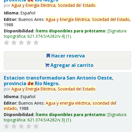
por
Agua
y
Energía
Eléctrica,
Sociedad
de
l
Estado
.
Idioma:
Español
Editor:
Buenos Aires:
Agua
y
Energía
Eléctrica,
Sociedad
de
l
Estado
,
1988
Disponibilidad:
Ítems disponibles para préstamo:
Signatura
topográfica:
621.374.5/A282/v.4
(1).
Hacer reserva
Agregar al carrito
Estacion transformadora San Antonio Oeste,
provincia
de
Río Negro.
por
Agua
y
Energía
Eléctrica,
Sociedad
de
l
Estado
.
Idioma:
Español
Editor:
Buenos Aires:
Agua
y
energía
eléctrica,
sociedad
de
l
estado
, 1988
Disponibilidad:
Ítems disponibles para préstamo:
Signatura
topográfica:
621.374.5/A282/v.3
(1).