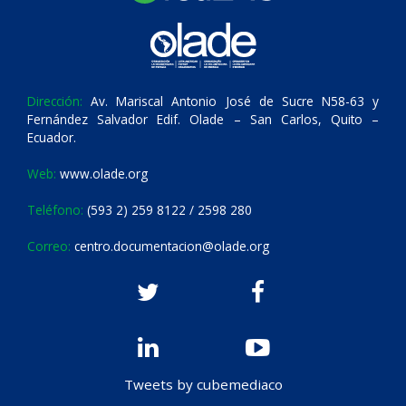
Dirección:
Av. Mariscal Antonio José de Sucre N58-63 y
Fernández Salvador Edif. Olade – San Carlos, Quito –
Ecuador.
Web:
www.olade.org
Teléfono:
(593 2) 259 8122 / 2598 280
Correo:
centro.documentacion@olade.org
Tweets by cubemediaco