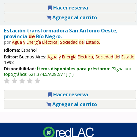
Hacer reserva
Agregar al carrito
Estación transformadora San Antonio Oeste,
provincia
de
Río Negro.
por
Agua
y
Energía
Eléctrica,
Sociedad
de
l
Estado
.
Idioma:
Español
Editor:
Buenos Aires:
Agua
y
Energía
Eléctrica,
Sociedad
de
l
Estado
,
1998
Disponibilidad:
Ítems disponibles para préstamo:
Signatura
topográfica:
621.374.5/A282/v.1
(1).
Hacer reserva
Agregar al carrito