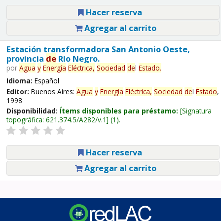
Hacer reserva
Agregar al carrito
Estación transformadora San Antonio Oeste,
provincia
de
Río Negro.
por
Agua
y
Energía
Eléctrica,
Sociedad
de
l
Estado
.
Idioma:
Español
Editor:
Buenos Aires:
Agua
y
Energía
Eléctrica,
Sociedad
de
l
Estado
,
1998
Disponibilidad:
Ítems disponibles para préstamo:
Signatura
topográfica:
621.374.5/A282/v.1
(1).
Hacer reserva
Agregar al carrito