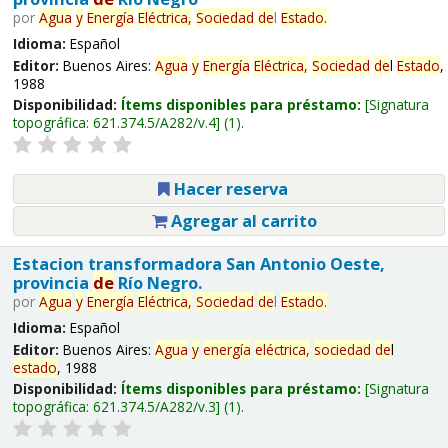
por
Agua
y
Energía
Eléctrica,
Sociedad
de
l
Estado
.
Idioma:
Español
Editor:
Buenos Aires:
Agua
y
Energía
Eléctrica,
Sociedad
de
l
Estado
,
1988
Disponibilidad:
Ítems disponibles para préstamo:
Signatura
topográfica:
621.374.5/A282/v.4
(1).
Hacer reserva
Agregar al carrito
Estacion transformadora San Antonio Oeste,
provincia
de
Río Negro.
por
Agua
y
Energía
Eléctrica,
Sociedad
de
l
Estado
.
Idioma:
Español
Editor:
Buenos Aires:
Agua
y
energía
eléctrica,
sociedad
de
l
estado
, 1988
Disponibilidad:
Ítems disponibles para préstamo:
Signatura
topográfica:
621.374.5/A282/v.3
(1).