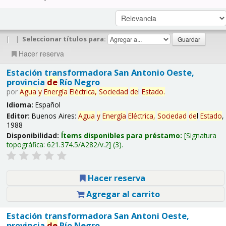
|
|
Seleccionar títulos para:
Hacer reserva
Estación transformadora San Antonio Oeste,
provincia
de
Río Negro
por
Agua
y
Energía
Eléctrica,
Sociedad
de
l
Estado
.
Idioma:
Español
Editor:
Buenos Aires:
Agua
y
Energía
Eléctrica,
Sociedad
de
l
Estado
,
1988
Disponibilidad:
Ítems disponibles para préstamo:
Signatura
topográfica:
621.374.5/A282/v.2
(3).
Hacer reserva
Agregar al carrito
Estación transformadora San Antoni Oeste,
provincia
de
Río Negro