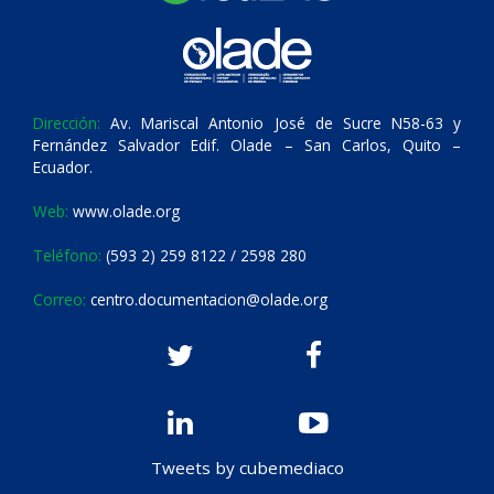
Dirección:
Av. Mariscal Antonio José de Sucre N58-63 y
Fernández Salvador Edif. Olade – San Carlos, Quito –
Ecuador.
Web:
www.olade.org
Teléfono:
(593 2) 259 8122 / 2598 280
Correo:
centro.documentacion@olade.org
Tweets by cubemediaco