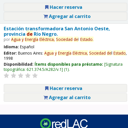
Hacer reserva
Agregar al carrito
Estación transformadora San Antonio Oeste,
provincia
de
Río Negro.
por
Agua
y
Energía
Eléctrica,
Sociedad
de
l
Estado
.
Idioma:
Español
Editor:
Buenos Aires:
Agua
y
Energía
Eléctrica,
Sociedad
de
l
Estado
,
1998
Disponibilidad:
Ítems disponibles para préstamo:
Signatura
topográfica:
621.374.5/A282/v.1
(1).
Hacer reserva
Agregar al carrito