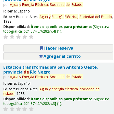
por
Agua
y
Energía
Eléctrica,
Sociedad
de
l
Estado
.
Idioma:
Español
Editor:
Buenos Aires:
Agua
y
Energía
Eléctrica,
Sociedad
de
l
Estado
,
1988
Disponibilidad:
Ítems disponibles para préstamo:
Signatura
topográfica:
621.374.5/A282/v.4
(1).
Hacer reserva
Agregar al carrito
Estacion transformadora San Antonio Oeste,
provincia
de
Río Negro.
por
Agua
y
Energía
Eléctrica,
Sociedad
de
l
Estado
.
Idioma:
Español
Editor:
Buenos Aires:
Agua
y
energía
eléctrica,
sociedad
de
l
estado
, 1988
Disponibilidad:
Ítems disponibles para préstamo:
Signatura
topográfica:
621.374.5/A282/v.3
(1).