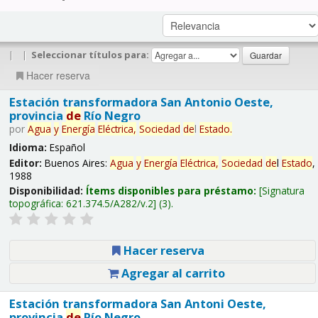
|
|
Seleccionar títulos para:
Hacer reserva
Estación transformadora San Antonio Oeste,
provincia
de
Río Negro
por
Agua
y
Energía
Eléctrica,
Sociedad
de
l
Estado
.
Idioma:
Español
Editor:
Buenos Aires:
Agua
y
Energía
Eléctrica,
Sociedad
de
l
Estado
,
1988
Disponibilidad:
Ítems disponibles para préstamo:
Signatura
topográfica:
621.374.5/A282/v.2
(3).
Hacer reserva
Agregar al carrito
Estación transformadora San Antoni Oeste,
provincia
de
Río Negro