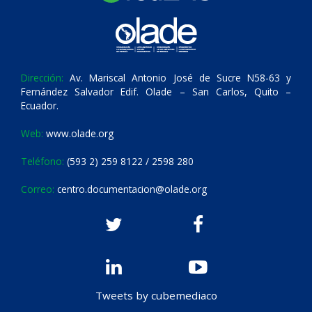
Dirección:
Av. Mariscal Antonio José de Sucre N58-63 y
Fernández Salvador Edif. Olade – San Carlos, Quito –
Ecuador.
Web:
www.olade.org
Teléfono:
(593 2) 259 8122 / 2598 280
Correo:
centro.documentacion@olade.org
Tweets by cubemediaco