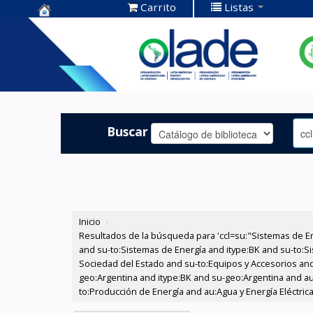
Carrito
Listas
Centro de
Documentación
OLADE -
Buscar
Inicio
›
Resultados de la búsqueda para 'ccl=su:"Sistemas de E
and su-to:Sistemas de Energía and itype:BK and su-to:Si
Sociedad del Estado and su-to:Equipos y Accesorios and
geo:Argentina and itype:BK and su-geo:Argentina and au
to:Producción de Energía and au:Agua y Energía Eléctric