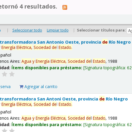
tornó 4 resultados.
|
Seleccionar todo
Limpiar todo
|
Seleccionar títulos para:
o
 transformadora San Antonio Oeste, provincia
de
Río Negro
y
Energía
Eléctrica,
Sociedad
de
l
Estado
.
spañol
enos Aires:
Agua
y
Energía
Eléctrica,
Sociedad
de
l
Estado
, 1988
lidad:
Ítems disponibles para préstamo:
Signatura topográfica:
62
eserva
Agregar al carrito
 transformadora San Antoni Oeste, provincia
de
Río Negro
y
Energía
Eléctrica,
Sociedad
de
l
Estado
.
spañol
enos Aires:
Agua
y
Energía
Eléctrica,
Sociedad
de
l
Estado
, 1988
lidad:
Ítems disponibles para préstamo:
Signatura topográfica:
62