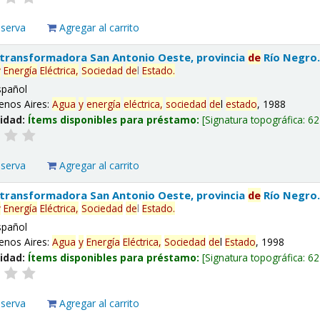
eserva
Agregar al carrito
 transformadora San Antonio Oeste, provincia
de
Río Negro
y
Energía
Eléctrica,
Sociedad
de
l
Estado
.
spañol
enos Aires:
Agua
y
energía
eléctrica,
sociedad
de
l
estado
, 1988
lidad:
Ítems disponibles para préstamo:
Signatura topográfica:
62
eserva
Agregar al carrito
 transformadora San Antonio Oeste, provincia
de
Río Negro
y
Energía
Eléctrica,
Sociedad
de
l
Estado
.
spañol
enos Aires:
Agua
y
Energía
Eléctrica,
Sociedad
de
l
Estado
, 1998
lidad:
Ítems disponibles para préstamo:
Signatura topográfica:
62
eserva
Agregar al carrito