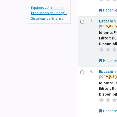
Equipos y Accesorios
Hacer r
Producción de Energí...
Sistemas de Energía
3.
Estacion
por
Agua
Idioma:
E
Editor:
Bu
Disponibi
Hacer r
4.
Estación
por
Agua
Idioma:
E
Editor:
Bu
Disponibi
Hacer r