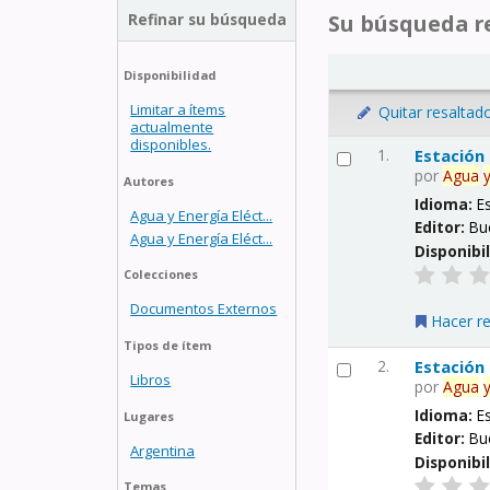
Refinar su búsqueda
Su búsqueda re
Disponibilidad
Limitar a ítems
Quitar resaltad
actualmente
disponibles.
1.
Estación
por
Agua
Autores
Idioma:
E
Agua y Energía Eléct...
Editor:
Bu
Agua y Energía Eléct...
Disponibi
Colecciones
Documentos Externos
Hacer r
Tipos de ítem
2.
Estación
Libros
por
Agua
Idioma:
E
Lugares
Editor:
Bu
Argentina
Disponibi
Temas