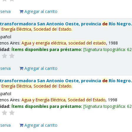
eserva
Agregar al carrito
 transformadora San Antonio Oeste, provincia
de
Río Negro
y
Energía
Eléctrica,
Sociedad
de
l
Estado
.
spañol
enos Aires:
Agua
y
energía
eléctrica,
sociedad
de
l
estado
, 1988
lidad:
Ítems disponibles para préstamo:
Signatura topográfica:
62
eserva
Agregar al carrito
 transformadora San Antonio Oeste, provincia
de
Río Negro
y
Energía
Eléctrica,
Sociedad
de
l
Estado
.
spañol
enos Aires:
Agua
y
Energía
Eléctrica,
Sociedad
de
l
Estado
, 1998
lidad:
Ítems disponibles para préstamo:
Signatura topográfica:
62
eserva
Agregar al carrito