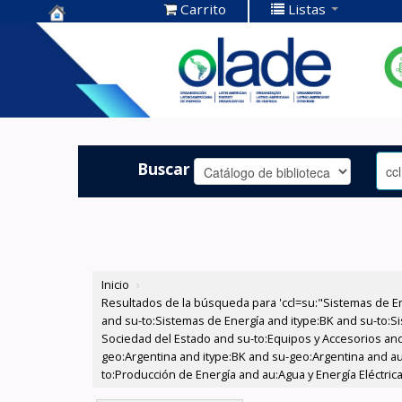
Carrito
Listas
Centro de
Documentación
OLADE -
Buscar
Inicio
›
Resultados de la búsqueda para 'ccl=su:"Sistemas de E
and su-to:Sistemas de Energía and itype:BK and su-to:Si
Sociedad del Estado and su-to:Equipos y Accesorios and
geo:Argentina and itype:BK and su-geo:Argentina and au
to:Producción de Energía and au:Agua y Energía Eléctric