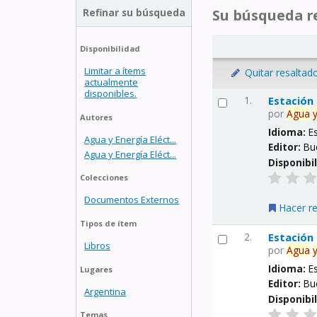
Refinar su búsqueda
Su búsqueda re
Disponibilidad
Limitar a ítems
Quitar resaltad
actualmente
disponibles.
1.
Estación
por
Agua
Autores
Idioma:
E
Agua y Energía Eléct...
Editor:
Bu
Agua y Energía Eléct...
Disponibi
Colecciones
Documentos Externos
Hacer r
Tipos de ítem
2.
Estación
Libros
por
Agua
Idioma:
E
Lugares
Editor:
Bu
Argentina
Disponibi
Temas