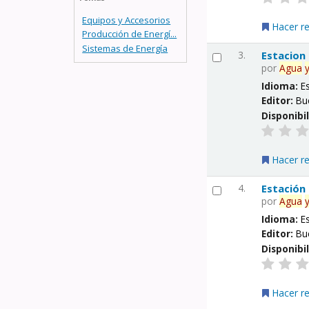
Equipos y Accesorios
Hacer r
Producción de Energí...
Sistemas de Energía
3.
Estacion
por
Agua
Idioma:
E
Editor:
Bu
Disponibi
Hacer r
4.
Estación
por
Agua
Idioma:
E
Editor:
Bu
Disponibi
Hacer r