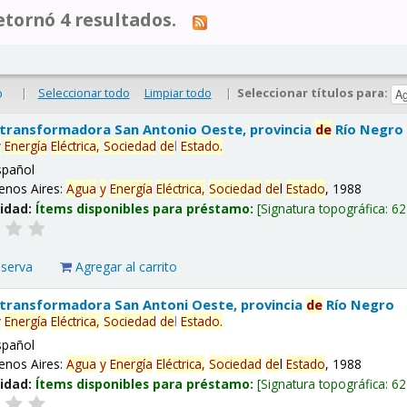
tornó 4 resultados.
|
Seleccionar todo
Limpiar todo
|
Seleccionar títulos para:
o
 transformadora San Antonio Oeste, provincia
de
Río Negro
y
Energía
Eléctrica,
Sociedad
de
l
Estado
.
spañol
enos Aires:
Agua
y
Energía
Eléctrica,
Sociedad
de
l
Estado
, 1988
lidad:
Ítems disponibles para préstamo:
Signatura topográfica:
62
eserva
Agregar al carrito
 transformadora San Antoni Oeste, provincia
de
Río Negro
y
Energía
Eléctrica,
Sociedad
de
l
Estado
.
spañol
enos Aires:
Agua
y
Energía
Eléctrica,
Sociedad
de
l
Estado
, 1988
lidad:
Ítems disponibles para préstamo:
Signatura topográfica:
62