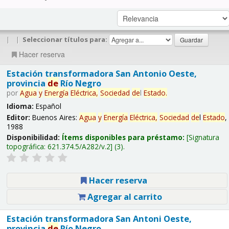
|
|
Seleccionar títulos para:
Hacer reserva
Estación transformadora San Antonio Oeste,
provincia
de
Río Negro
por
Agua
y
Energía
Eléctrica,
Sociedad
de
l
Estado
.
Idioma:
Español
Editor:
Buenos Aires:
Agua
y
Energía
Eléctrica,
Sociedad
de
l
Estado
,
1988
Disponibilidad:
Ítems disponibles para préstamo:
Signatura
topográfica:
621.374.5/A282/v.2
(3).
Hacer reserva
Agregar al carrito
Estación transformadora San Antoni Oeste,
provincia
de
Río Negro