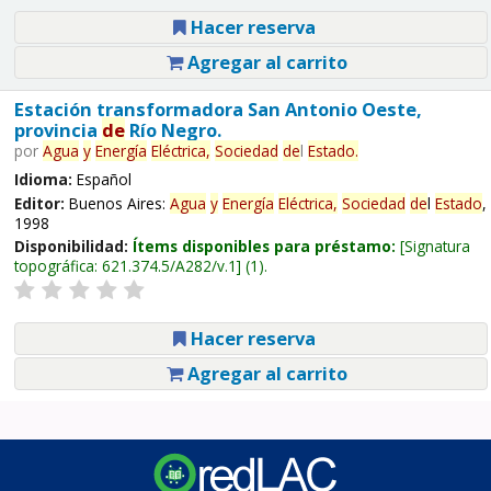
Hacer reserva
Agregar al carrito
Estación transformadora San Antonio Oeste,
provincia
de
Río Negro.
por
Agua
y
Energía
Eléctrica,
Sociedad
de
l
Estado
.
Idioma:
Español
Editor:
Buenos Aires:
Agua
y
Energía
Eléctrica,
Sociedad
de
l
Estado
,
1998
Disponibilidad:
Ítems disponibles para préstamo:
Signatura
topográfica:
621.374.5/A282/v.1
(1).
Hacer reserva
Agregar al carrito