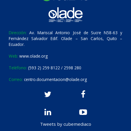
Dirección:
Av. Mariscal Antonio José de Sucre N58-63 y
Fernández Salvador Edif. Olade – San Carlos, Quito –
Ecuador.
Web:
www.olade.org
Teléfono:
(593 2) 259 8122 / 2598 280
Correo:
centro.documentacion@olade.org
Tweets by cubemediaco