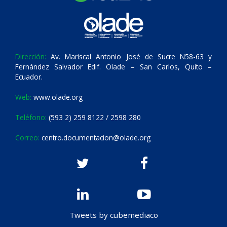
Dirección:
Av. Mariscal Antonio José de Sucre N58-63 y
Fernández Salvador Edif. Olade – San Carlos, Quito –
Ecuador.
Web:
www.olade.org
Teléfono:
(593 2) 259 8122 / 2598 280
Correo:
centro.documentacion@olade.org
Tweets by cubemediaco