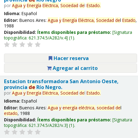
por
Agua
y
Energía
Eléctrica,
Sociedad
de
l
Estado
.
Idioma:
Español
Editor:
Buenos Aires:
Agua
y
Energía
Eléctrica,
Sociedad
de
l
Estado
,
1988
Disponibilidad:
Ítems disponibles para préstamo:
Signatura
topográfica:
621.374.5/A282/v.4
(1).
Hacer reserva
Agregar al carrito
Estacion transformadora San Antonio Oeste,
provincia
de
Río Negro.
por
Agua
y
Energía
Eléctrica,
Sociedad
de
l
Estado
.
Idioma:
Español
Editor:
Buenos Aires:
Agua
y
energía
eléctrica,
sociedad
de
l
estado
, 1988
Disponibilidad:
Ítems disponibles para préstamo:
Signatura
topográfica:
621.374.5/A282/v.3
(1).