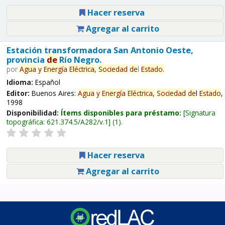
Hacer reserva
Agregar al carrito
Estación transformadora San Antonio Oeste,
provincia
de
Río Negro.
por
Agua
y
Energía
Eléctrica,
Sociedad
de
l
Estado
.
Idioma:
Español
Editor:
Buenos Aires:
Agua
y
Energía
Eléctrica,
Sociedad
de
l
Estado
,
1998
Disponibilidad:
Ítems disponibles para préstamo:
Signatura
topográfica:
621.374.5/A282/v.1
(1).
Hacer reserva
Agregar al carrito