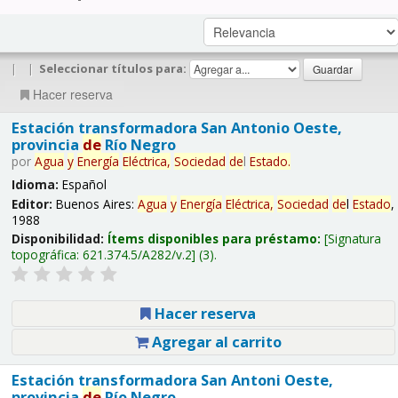
|
|
Seleccionar títulos para:
Hacer reserva
Estación transformadora San Antonio Oeste,
provincia
de
Río Negro
por
Agua
y
Energía
Eléctrica,
Sociedad
de
l
Estado
.
Idioma:
Español
Editor:
Buenos Aires:
Agua
y
Energía
Eléctrica,
Sociedad
de
l
Estado
,
1988
Disponibilidad:
Ítems disponibles para préstamo:
Signatura
topográfica:
621.374.5/A282/v.2
(3).
Hacer reserva
Agregar al carrito
Estación transformadora San Antoni Oeste,
provincia
de
Río Negro