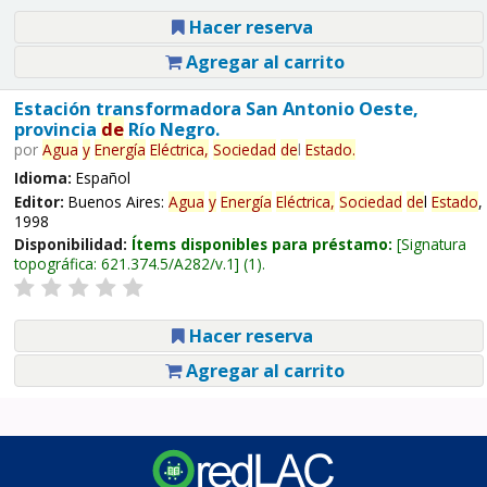
Hacer reserva
Agregar al carrito
Estación transformadora San Antonio Oeste,
provincia
de
Río Negro.
por
Agua
y
Energía
Eléctrica,
Sociedad
de
l
Estado
.
Idioma:
Español
Editor:
Buenos Aires:
Agua
y
Energía
Eléctrica,
Sociedad
de
l
Estado
,
1998
Disponibilidad:
Ítems disponibles para préstamo:
Signatura
topográfica:
621.374.5/A282/v.1
(1).
Hacer reserva
Agregar al carrito