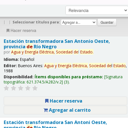
|
|
Seleccionar títulos para:
Hacer reserva
Estación transformadora San Antonio Oeste,
provincia
de
Río Negro
por
Agua
y
Energía
Eléctrica,
Sociedad
de
l
Estado
.
Idioma:
Español
Editor:
Buenos Aires:
Agua
y
Energía
Eléctrica,
Sociedad
de
l
Estado
,
1988
Disponibilidad:
Ítems disponibles para préstamo:
Signatura
topográfica:
621.374.5/A282/v.2
(3).
Hacer reserva
Agregar al carrito
Estación transformadora San Antoni Oeste,
provincia
de
Río Negro