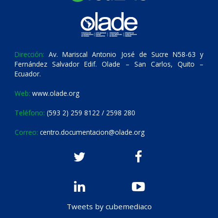
Dirección:
Av. Mariscal Antonio José de Sucre N58-63 y
Fernández Salvador Edif. Olade – San Carlos, Quito –
Ecuador.
Web:
www.olade.org
Teléfono:
(593 2) 259 8122 / 2598 280
Correo:
centro.documentacion@olade.org
Tweets by cubemediaco