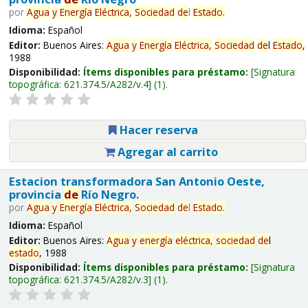
por
Agua
y
Energía
Eléctrica,
Sociedad
de
l
Estado
.
Idioma:
Español
Editor:
Buenos Aires:
Agua
y
Energía
Eléctrica,
Sociedad
de
l
Estado
,
1988
Disponibilidad:
Ítems disponibles para préstamo:
Signatura
topográfica:
621.374.5/A282/v.4
(1).
Hacer reserva
Agregar al carrito
Estacion transformadora San Antonio Oeste,
provincia
de
Río Negro.
por
Agua
y
Energía
Eléctrica,
Sociedad
de
l
Estado
.
Idioma:
Español
Editor:
Buenos Aires:
Agua
y
energía
eléctrica,
sociedad
de
l
estado
, 1988
Disponibilidad:
Ítems disponibles para préstamo:
Signatura
topográfica:
621.374.5/A282/v.3
(1).