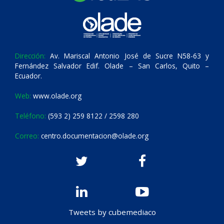
Dirección:
Av. Mariscal Antonio José de Sucre N58-63 y
Fernández Salvador Edif. Olade – San Carlos, Quito –
Ecuador.
Web:
www.olade.org
Teléfono:
(593 2) 259 8122 / 2598 280
Correo:
centro.documentacion@olade.org
Tweets by cubemediaco