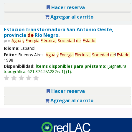
Hacer reserva
Agregar al carrito
Estación transformadora San Antonio Oeste,
provincia
de
Río Negro.
por
Agua
y
Energía
Eléctrica,
Sociedad
de
l
Estado
.
Idioma:
Español
Editor:
Buenos Aires:
Agua
y
Energía
Eléctrica,
Sociedad
de
l
Estado
,
1998
Disponibilidad:
Ítems disponibles para préstamo:
Signatura
topográfica:
621.374.5/A282/v.1
(1).
Hacer reserva
Agregar al carrito