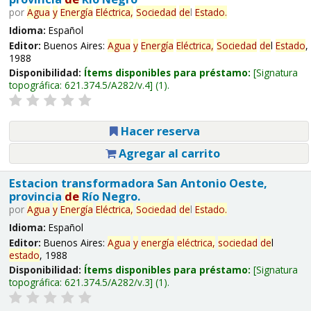
por
Agua
y
Energía
Eléctrica,
Sociedad
de
l
Estado
.
Idioma:
Español
Editor:
Buenos Aires:
Agua
y
Energía
Eléctrica,
Sociedad
de
l
Estado
,
1988
Disponibilidad:
Ítems disponibles para préstamo:
Signatura
topográfica:
621.374.5/A282/v.4
(1).
Hacer reserva
Agregar al carrito
Estacion transformadora San Antonio Oeste,
provincia
de
Río Negro.
por
Agua
y
Energía
Eléctrica,
Sociedad
de
l
Estado
.
Idioma:
Español
Editor:
Buenos Aires:
Agua
y
energía
eléctrica,
sociedad
de
l
estado
, 1988
Disponibilidad:
Ítems disponibles para préstamo:
Signatura
topográfica:
621.374.5/A282/v.3
(1).