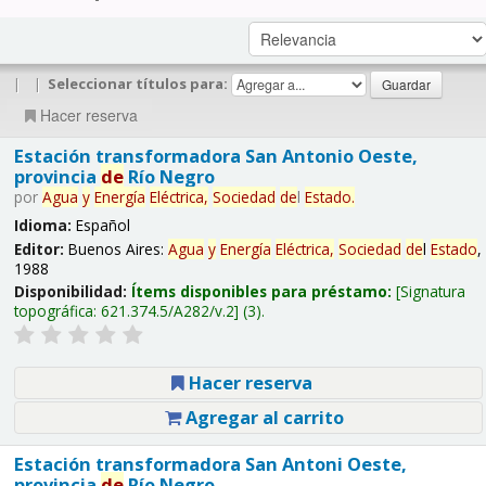
|
|
Seleccionar títulos para:
Hacer reserva
Estación transformadora San Antonio Oeste,
provincia
de
Río Negro
por
Agua
y
Energía
Eléctrica,
Sociedad
de
l
Estado
.
Idioma:
Español
Editor:
Buenos Aires:
Agua
y
Energía
Eléctrica,
Sociedad
de
l
Estado
,
1988
Disponibilidad:
Ítems disponibles para préstamo:
Signatura
topográfica:
621.374.5/A282/v.2
(3).
Hacer reserva
Agregar al carrito
Estación transformadora San Antoni Oeste,
provincia
de
Río Negro