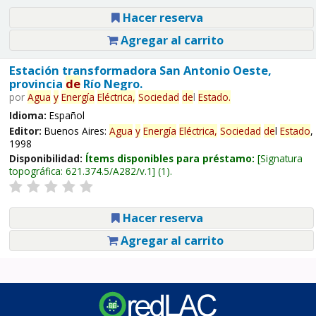
Hacer reserva
Agregar al carrito
Estación transformadora San Antonio Oeste,
provincia
de
Río Negro.
por
Agua
y
Energía
Eléctrica,
Sociedad
de
l
Estado
.
Idioma:
Español
Editor:
Buenos Aires:
Agua
y
Energía
Eléctrica,
Sociedad
de
l
Estado
,
1998
Disponibilidad:
Ítems disponibles para préstamo:
Signatura
topográfica:
621.374.5/A282/v.1
(1).
Hacer reserva
Agregar al carrito