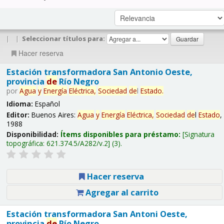
|
|
Seleccionar títulos para:
Hacer reserva
Estación transformadora San Antonio Oeste,
provincia
de
Río Negro
por
Agua
y
Energía
Eléctrica,
Sociedad
de
l
Estado
.
Idioma:
Español
Editor:
Buenos Aires:
Agua
y
Energía
Eléctrica,
Sociedad
de
l
Estado
,
1988
Disponibilidad:
Ítems disponibles para préstamo:
Signatura
topográfica:
621.374.5/A282/v.2
(3).
Hacer reserva
Agregar al carrito
Estación transformadora San Antoni Oeste,
provincia
de
Río Negro