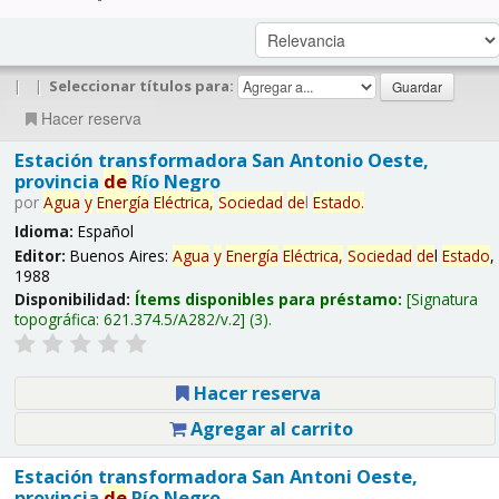
|
|
Seleccionar títulos para:
Hacer reserva
Estación transformadora San Antonio Oeste,
provincia
de
Río Negro
por
Agua
y
Energía
Eléctrica,
Sociedad
de
l
Estado
.
Idioma:
Español
Editor:
Buenos Aires:
Agua
y
Energía
Eléctrica,
Sociedad
de
l
Estado
,
1988
Disponibilidad:
Ítems disponibles para préstamo:
Signatura
topográfica:
621.374.5/A282/v.2
(3).
Hacer reserva
Agregar al carrito
Estación transformadora San Antoni Oeste,
provincia
de
Río Negro