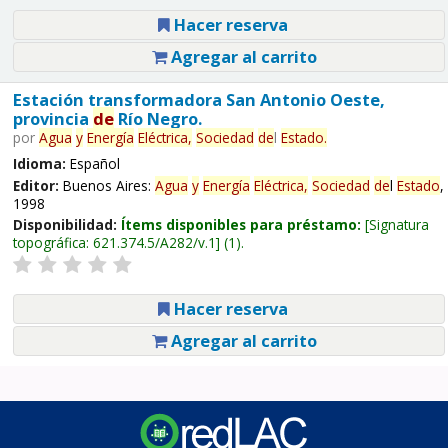
Hacer reserva
Agregar al carrito
Estación transformadora San Antonio Oeste,
provincia
de
Río Negro.
por
Agua
y
Energía
Eléctrica,
Sociedad
de
l
Estado
.
Idioma:
Español
Editor:
Buenos Aires:
Agua
y
Energía
Eléctrica,
Sociedad
de
l
Estado
,
1998
Disponibilidad:
Ítems disponibles para préstamo:
Signatura
topográfica:
621.374.5/A282/v.1
(1).
Hacer reserva
Agregar al carrito