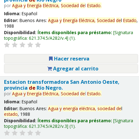
por
Agua
y
Energía
Eléctrica,
Sociedad
de
l
Estado
.
Idioma:
Español
Editor:
Buenos Aires:
Agua
y
Energía
Eléctrica,
Sociedad
de
l
Estado
,
1988
Disponibilidad:
Ítems disponibles para préstamo:
Signatura
topográfica:
621.374.5/A282/v.4
(1).
Hacer reserva
Agregar al carrito
Estacion transformadora San Antonio Oeste,
provincia
de
Río Negro.
por
Agua
y
Energía
Eléctrica,
Sociedad
de
l
Estado
.
Idioma:
Español
Editor:
Buenos Aires:
Agua
y
energía
eléctrica,
sociedad
de
l
estado
, 1988
Disponibilidad:
Ítems disponibles para préstamo:
Signatura
topográfica:
621.374.5/A282/v.3
(1).