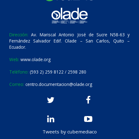
Dirección:
Av. Mariscal Antonio José de Sucre N58-63 y
Fernández Salvador Edif. Olade – San Carlos, Quito –
Ecuador.
Web:
www.olade.org
Teléfono:
(593 2) 259 8122 / 2598 280
Correo:
centro.documentacion@olade.org
Tweets by cubemediaco