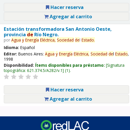
Hacer reserva
Agregar al carrito
Estación transformadora San Antonio Oeste,
provincia
de
Río Negro.
por
Agua
y
Energía
Eléctrica,
Sociedad
de
l
Estado
.
Idioma:
Español
Editor:
Buenos Aires:
Agua
y
Energía
Eléctrica,
Sociedad
de
l
Estado
,
1998
Disponibilidad:
Ítems disponibles para préstamo:
Signatura
topográfica:
621.374.5/A282/v.1
(1).
Hacer reserva
Agregar al carrito