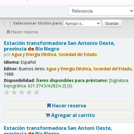
|
|
Seleccionar títulos para:
Hacer reserva
Estación transformadora San Antonio Oeste,
provincia
de
Río Negro
por
Agua
y
Energía
Eléctrica,
Sociedad
de
l
Estado
.
Idioma:
Español
Editor:
Buenos Aires:
Agua
y
Energía
Eléctrica,
Sociedad
de
l
Estado
,
1988
Disponibilidad:
Ítems disponibles para préstamo:
Signatura
topográfica:
621.374.5/A282/v.2
(3).
Hacer reserva
Agregar al carrito
Estación transformadora San Antoni Oeste,
provincia
de
Río Negro