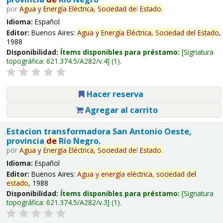
por
Agua
y
Energía
Eléctrica,
Sociedad
de
l
Estado
.
Idioma:
Español
Editor:
Buenos Aires:
Agua
y
Energía
Eléctrica,
Sociedad
de
l
Estado
,
1988
Disponibilidad:
Ítems disponibles para préstamo:
Signatura
topográfica:
621.374.5/A282/v.4
(1).
Hacer reserva
Agregar al carrito
Estacion transformadora San Antonio Oeste,
provincia
de
Río Negro.
por
Agua
y
Energía
Eléctrica,
Sociedad
de
l
Estado
.
Idioma:
Español
Editor:
Buenos Aires:
Agua
y
energía
eléctrica,
sociedad
de
l
estado
, 1988
Disponibilidad:
Ítems disponibles para préstamo:
Signatura
topográfica:
621.374.5/A282/v.3
(1).