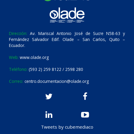
Dirección:
Av. Mariscal Antonio José de Sucre N58-63 y
Fernández Salvador Edif. Olade – San Carlos, Quito –
Ecuador.
Web:
www.olade.org
Teléfono:
(593 2) 259 8122 / 2598 280
Correo:
centro.documentacion@olade.org
Tweets by cubemediaco