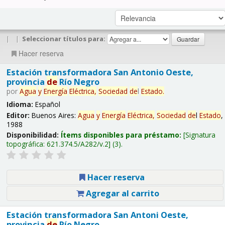
|
|
Seleccionar títulos para:
Hacer reserva
Estación transformadora San Antonio Oeste,
provincia
de
Río Negro
por
Agua
y
Energía
Eléctrica,
Sociedad
de
l
Estado
.
Idioma:
Español
Editor:
Buenos Aires:
Agua
y
Energía
Eléctrica,
Sociedad
de
l
Estado
,
1988
Disponibilidad:
Ítems disponibles para préstamo:
Signatura
topográfica:
621.374.5/A282/v.2
(3).
Hacer reserva
Agregar al carrito
Estación transformadora San Antoni Oeste,
provincia
de
Río Negro