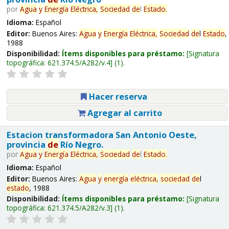
por
Agua
y
Energía
Eléctrica,
Sociedad
de
l
Estado
.
Idioma:
Español
Editor:
Buenos Aires:
Agua
y
Energía
Eléctrica,
Sociedad
de
l
Estado
,
1988
Disponibilidad:
Ítems disponibles para préstamo:
Signatura
topográfica:
621.374.5/A282/v.4
(1).
Hacer reserva
Agregar al carrito
Estacion transformadora San Antonio Oeste,
provincia
de
Río Negro.
por
Agua
y
Energía
Eléctrica,
Sociedad
de
l
Estado
.
Idioma:
Español
Editor:
Buenos Aires:
Agua
y
energía
eléctrica,
sociedad
de
l
estado
, 1988
Disponibilidad:
Ítems disponibles para préstamo:
Signatura
topográfica:
621.374.5/A282/v.3
(1).