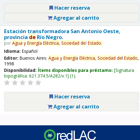
Hacer reserva
Agregar al carrito
Estación transformadora San Antonio Oeste,
provincia
de
Río Negro.
por
Agua
y
Energía
Eléctrica,
Sociedad
de
l
Estado
.
Idioma:
Español
Editor:
Buenos Aires:
Agua
y
Energía
Eléctrica,
Sociedad
de
l
Estado
,
1998
Disponibilidad:
Ítems disponibles para préstamo:
Signatura
topográfica:
621.374.5/A282/v.1
(1).
Hacer reserva
Agregar al carrito