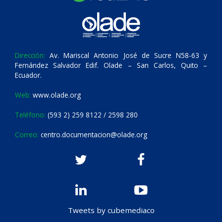
Dirección:
Av. Mariscal Antonio José de Sucre N58-63 y
Fernández Salvador Edif. Olade – San Carlos, Quito –
Ecuador.
Web:
www.olade.org
Teléfono:
(593 2) 259 8122 / 2598 280
Correo:
centro.documentacion@olade.org
Tweets by cubemediaco