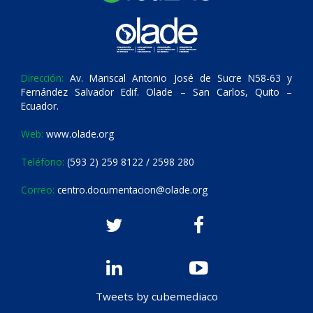
Dirección:
Av. Mariscal Antonio José de Sucre N58-63 y
Fernández Salvador Edif. Olade – San Carlos, Quito –
Ecuador.
Web:
www.olade.org
Teléfono:
(593 2) 259 8122 / 2598 280
Correo:
centro.documentacion@olade.org
Tweets by cubemediaco