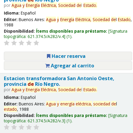
por
Agua
y
Energía
Eléctrica,
Sociedad
de
l
Estado
.
Idioma:
Español
Editor:
Buenos Aires:
Agua
y
Energía
Eléctrica,
Sociedad
de
l
Estado
,
1988
Disponibilidad:
Ítems disponibles para préstamo:
Signatura
topográfica:
621.374.5/A282/v.4
(1).
Hacer reserva
Agregar al carrito
Estacion transformadora San Antonio Oeste,
provincia
de
Río Negro.
por
Agua
y
Energía
Eléctrica,
Sociedad
de
l
Estado
.
Idioma:
Español
Editor:
Buenos Aires:
Agua
y
energía
eléctrica,
sociedad
de
l
estado
, 1988
Disponibilidad:
Ítems disponibles para préstamo:
Signatura
topográfica:
621.374.5/A282/v.3
(1).