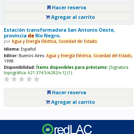
Hacer reserva
Agregar al carrito
Estación transformadora San Antonio Oeste,
provincia
de
Río Negro.
por
Agua
y
Energía
Eléctrica,
Sociedad
de
l
Estado
.
Idioma:
Español
Editor:
Buenos Aires:
Agua
y
Energía
Eléctrica,
Sociedad
de
l
Estado
,
1998
Disponibilidad:
Ítems disponibles para préstamo:
Signatura
topográfica:
621.374.5/A282/v.1
(1).
Hacer reserva
Agregar al carrito