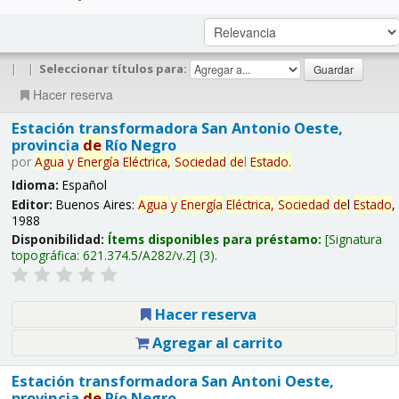
|
|
Seleccionar títulos para:
Hacer reserva
Estación transformadora San Antonio Oeste,
provincia
de
Río Negro
por
Agua
y
Energía
Eléctrica,
Sociedad
de
l
Estado
.
Idioma:
Español
Editor:
Buenos Aires:
Agua
y
Energía
Eléctrica,
Sociedad
de
l
Estado
,
1988
Disponibilidad:
Ítems disponibles para préstamo:
Signatura
topográfica:
621.374.5/A282/v.2
(3).
Hacer reserva
Agregar al carrito
Estación transformadora San Antoni Oeste,
provincia
de
Río Negro