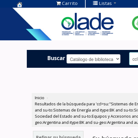
Carrito
Listas
Centro de
Documentación
OLADE -
Buscar
Inicio
›
Resultados de la búsqueda para 'ccl=su:"Sistemas de E
and su-to:Sistemas de Energía and itype:BK and su-to:Si
Sociedad del Estado and su-to:Equipos y Accesorios and
geo:Argentina and itype:BK and su-geo:Argentina and au
Refinar su búsqueda