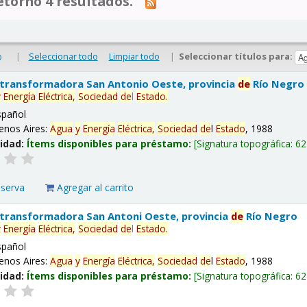
tornó 4 resultados.
|
Seleccionar todo
Limpiar todo
|
Seleccionar títulos para:
o
 transformadora San Antonio Oeste, provincia
de
Río Negro
y
Energía
Eléctrica,
Sociedad
de
l
Estado
.
spañol
enos Aires:
Agua
y
Energía
Eléctrica,
Sociedad
de
l
Estado
, 1988
lidad:
Ítems disponibles para préstamo:
Signatura topográfica:
62
eserva
Agregar al carrito
 transformadora San Antoni Oeste, provincia
de
Río Negro
y
Energía
Eléctrica,
Sociedad
de
l
Estado
.
spañol
enos Aires:
Agua
y
Energía
Eléctrica,
Sociedad
de
l
Estado
, 1988
lidad:
Ítems disponibles para préstamo:
Signatura topográfica:
62