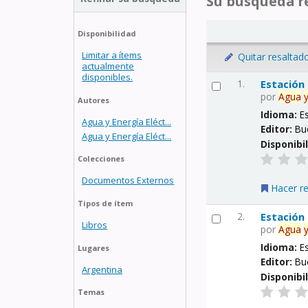
Su búsqueda re
Disponibilidad
Limitar a ítems
Quitar resaltad
actualmente
disponibles.
1.
Estación
por
Agua
Autores
Idioma:
E
Agua y Energía Eléct...
Editor:
Bu
Agua y Energía Eléct...
Disponibi
Colecciones
Documentos Externos
Hacer r
Tipos de ítem
2.
Estación
Libros
por
Agua
Idioma:
E
Lugares
Editor:
Bu
Argentina
Disponibi
Temas