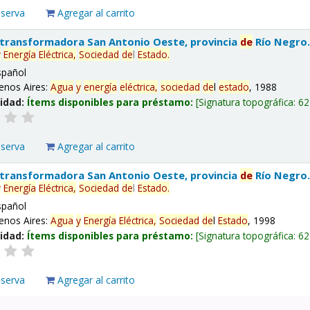
eserva
Agregar al carrito
 transformadora San Antonio Oeste, provincia
de
Río Negro
y
Energía
Eléctrica,
Sociedad
de
l
Estado
.
spañol
enos Aires:
Agua
y
energía
eléctrica,
sociedad
de
l
estado
, 1988
lidad:
Ítems disponibles para préstamo:
Signatura topográfica:
62
eserva
Agregar al carrito
 transformadora San Antonio Oeste, provincia
de
Río Negro
y
Energía
Eléctrica,
Sociedad
de
l
Estado
.
spañol
enos Aires:
Agua
y
Energía
Eléctrica,
Sociedad
de
l
Estado
, 1998
lidad:
Ítems disponibles para préstamo:
Signatura topográfica:
62
eserva
Agregar al carrito