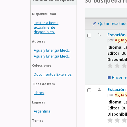
Su búsqueda re
Disponibilidad
Limitar a ítems
Quitar resaltad
actualmente
disponibles.
1.
Estación
por
Agua
Autores
Idioma:
E
Agua y Energía Eléct...
Editor:
Bu
Agua y Energía Eléct...
Disponibi
Colecciones
Documentos Externos
Hacer r
Tipos de ítem
2.
Estación
Libros
por
Agua
Idioma:
E
Lugares
Editor:
Bu
Argentina
Disponibi
Temas