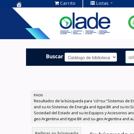
Carrito
Listas
Centro de
Documentación
OLADE -
Buscar
Inicio
›
Resultados de la búsqueda para 'ccl=su:"Sistemas de E
and su-to:Sistemas de Energía and itype:BK and su-to:Si
Sociedad del Estado and su-to:Equipos y Accesorios and
geo:Argentina and itype:BK and su-geo:Argentina and au
Refinar su búsqueda