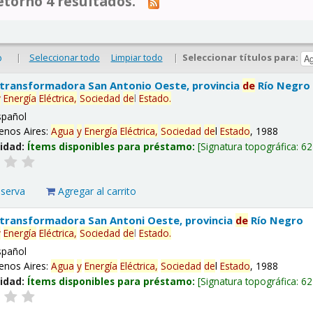
tornó 4 resultados.
|
Seleccionar todo
Limpiar todo
|
Seleccionar títulos para:
o
 transformadora San Antonio Oeste, provincia
de
Río Negro
y
Energía
Eléctrica,
Sociedad
de
l
Estado
.
spañol
enos Aires:
Agua
y
Energía
Eléctrica,
Sociedad
de
l
Estado
, 1988
lidad:
Ítems disponibles para préstamo:
Signatura topográfica:
62
eserva
Agregar al carrito
 transformadora San Antoni Oeste, provincia
de
Río Negro
y
Energía
Eléctrica,
Sociedad
de
l
Estado
.
spañol
enos Aires:
Agua
y
Energía
Eléctrica,
Sociedad
de
l
Estado
, 1988
lidad:
Ítems disponibles para préstamo:
Signatura topográfica:
62