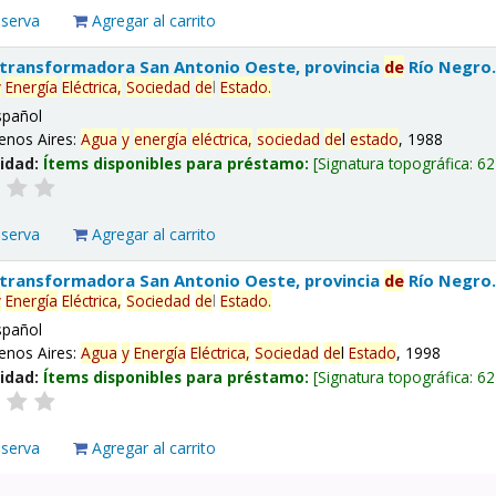
eserva
Agregar al carrito
 transformadora San Antonio Oeste, provincia
de
Río Negro
y
Energía
Eléctrica,
Sociedad
de
l
Estado
.
spañol
enos Aires:
Agua
y
energía
eléctrica,
sociedad
de
l
estado
, 1988
lidad:
Ítems disponibles para préstamo:
Signatura topográfica:
62
eserva
Agregar al carrito
 transformadora San Antonio Oeste, provincia
de
Río Negro
y
Energía
Eléctrica,
Sociedad
de
l
Estado
.
spañol
enos Aires:
Agua
y
Energía
Eléctrica,
Sociedad
de
l
Estado
, 1998
lidad:
Ítems disponibles para préstamo:
Signatura topográfica:
62
eserva
Agregar al carrito