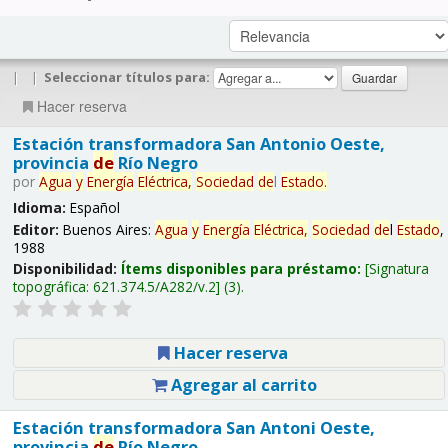
|
|
Seleccionar títulos para:
Hacer reserva
Estación transformadora San Antonio Oeste,
provincia
de
Río Negro
por
Agua
y
Energía
Eléctrica,
Sociedad
de
l
Estado
.
Idioma:
Español
Editor:
Buenos Aires:
Agua
y
Energía
Eléctrica,
Sociedad
de
l
Estado
,
1988
Disponibilidad:
Ítems disponibles para préstamo:
Signatura
topográfica:
621.374.5/A282/v.2
(3).
Hacer reserva
Agregar al carrito
Estación transformadora San Antoni Oeste,
provincia
de
Río Negro