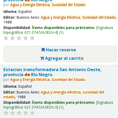
por
Agua
y
Energía
Eléctrica,
Sociedad
de
l
Estado
.
Idioma:
Español
Editor:
Buenos Aires:
Agua
y
Energía
Eléctrica,
Sociedad
de
l
Estado
,
1988
Disponibilidad:
Ítems disponibles para préstamo:
Signatura
topográfica:
621.374.5/A282/v.4
(1).
Hacer reserva
Agregar al carrito
Estacion transformadora San Antonio Oeste,
provincia
de
Río Negro.
por
Agua
y
Energía
Eléctrica,
Sociedad
de
l
Estado
.
Idioma:
Español
Editor:
Buenos Aires:
Agua
y
energía
eléctrica,
sociedad
de
l
estado
, 1988
Disponibilidad:
Ítems disponibles para préstamo:
Signatura
topográfica:
621.374.5/A282/v.3
(1).