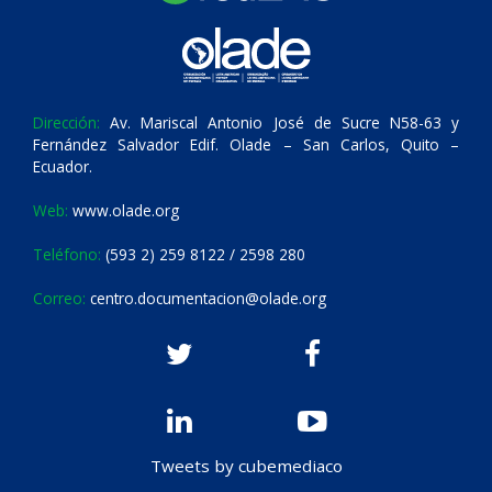
Dirección:
Av. Mariscal Antonio José de Sucre N58-63 y
Fernández Salvador Edif. Olade – San Carlos, Quito –
Ecuador.
Web:
www.olade.org
Teléfono:
(593 2) 259 8122 / 2598 280
Correo:
centro.documentacion@olade.org
Tweets by cubemediaco