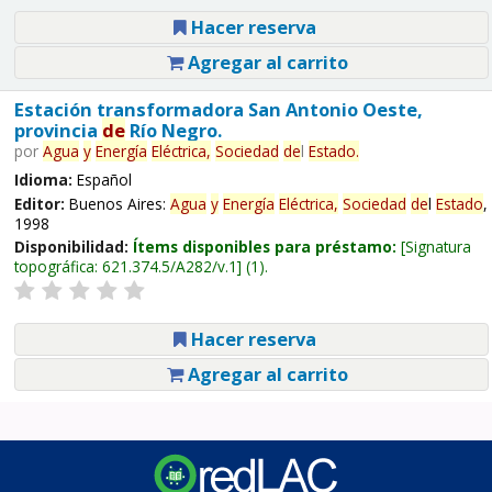
Hacer reserva
Agregar al carrito
Estación transformadora San Antonio Oeste,
provincia
de
Río Negro.
por
Agua
y
Energía
Eléctrica,
Sociedad
de
l
Estado
.
Idioma:
Español
Editor:
Buenos Aires:
Agua
y
Energía
Eléctrica,
Sociedad
de
l
Estado
,
1998
Disponibilidad:
Ítems disponibles para préstamo:
Signatura
topográfica:
621.374.5/A282/v.1
(1).
Hacer reserva
Agregar al carrito