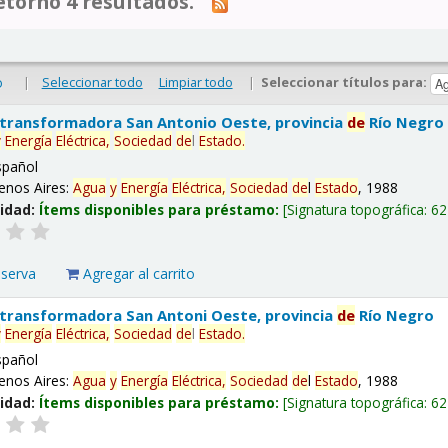
tornó 4 resultados.
|
Seleccionar todo
Limpiar todo
|
Seleccionar títulos para:
o
 transformadora San Antonio Oeste, provincia
de
Río Negro
y
Energía
Eléctrica,
Sociedad
de
l
Estado
.
spañol
enos Aires:
Agua
y
Energía
Eléctrica,
Sociedad
de
l
Estado
, 1988
lidad:
Ítems disponibles para préstamo:
Signatura topográfica:
62
eserva
Agregar al carrito
 transformadora San Antoni Oeste, provincia
de
Río Negro
y
Energía
Eléctrica,
Sociedad
de
l
Estado
.
spañol
enos Aires:
Agua
y
Energía
Eléctrica,
Sociedad
de
l
Estado
, 1988
lidad:
Ítems disponibles para préstamo:
Signatura topográfica:
62