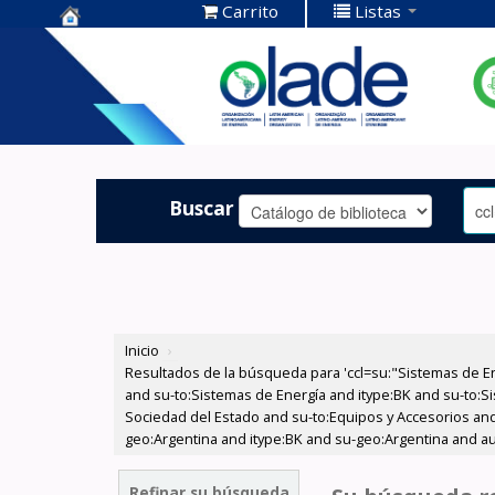
Carrito
Listas
Centro de
Documentación
OLADE -
Buscar
Inicio
›
Resultados de la búsqueda para 'ccl=su:"Sistemas de E
and su-to:Sistemas de Energía and itype:BK and su-to:Si
Sociedad del Estado and su-to:Equipos y Accesorios and
geo:Argentina and itype:BK and su-geo:Argentina and au:
Refinar su búsqueda