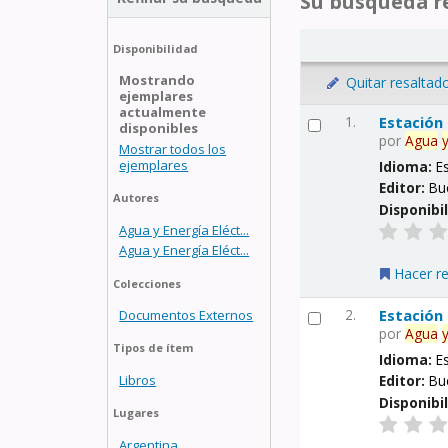
Su búsqueda re
Disponibilidad
Mostrando
Quitar resaltad
ejemplares
actualmente
1.
Estación
disponibles
por
Agua
Mostrar todos los
ejemplares
Idioma:
E
Editor:
Bu
Autores
Disponibi
Agua y Energía Eléct...
Agua y Energía Eléct...
Hacer r
Colecciones
2.
Estación
Documentos Externos
por
Agua
Tipos de ítem
Idioma:
E
Libros
Editor:
Bu
Disponibi
Lugares
Argentina