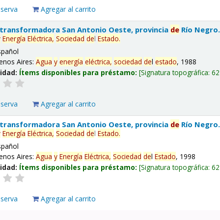
eserva
Agregar al carrito
 transformadora San Antonio Oeste, provincia
de
Río Negro
y
Energía
Eléctrica,
Sociedad
de
l
Estado
.
spañol
enos Aires:
Agua
y
energía
eléctrica,
sociedad
de
l
estado
, 1988
lidad:
Ítems disponibles para préstamo:
Signatura topográfica:
62
eserva
Agregar al carrito
 transformadora San Antonio Oeste, provincia
de
Río Negro
y
Energía
Eléctrica,
Sociedad
de
l
Estado
.
spañol
enos Aires:
Agua
y
Energía
Eléctrica,
Sociedad
de
l
Estado
, 1998
lidad:
Ítems disponibles para préstamo:
Signatura topográfica:
62
eserva
Agregar al carrito