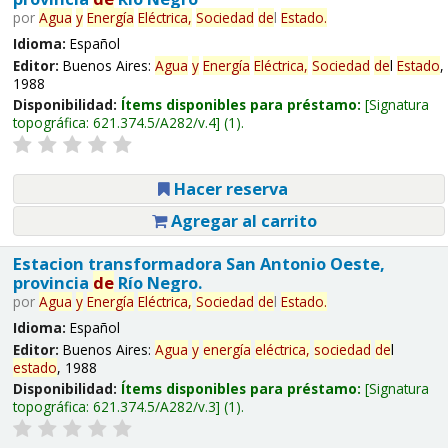
por
Agua
y
Energía
Eléctrica,
Sociedad
de
l
Estado
.
Idioma:
Español
Editor:
Buenos Aires:
Agua
y
Energía
Eléctrica,
Sociedad
de
l
Estado
,
1988
Disponibilidad:
Ítems disponibles para préstamo:
Signatura
topográfica:
621.374.5/A282/v.4
(1).
Hacer reserva
Agregar al carrito
Estacion transformadora San Antonio Oeste,
provincia
de
Río Negro.
por
Agua
y
Energía
Eléctrica,
Sociedad
de
l
Estado
.
Idioma:
Español
Editor:
Buenos Aires:
Agua
y
energía
eléctrica,
sociedad
de
l
estado
, 1988
Disponibilidad:
Ítems disponibles para préstamo:
Signatura
topográfica:
621.374.5/A282/v.3
(1).