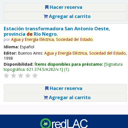
Hacer reserva
Agregar al carrito
Estación transformadora San Antonio Oeste,
provincia
de
Río Negro.
por
Agua
y
Energía
Eléctrica,
Sociedad
de
l
Estado
.
Idioma:
Español
Editor:
Buenos Aires:
Agua
y
Energía
Eléctrica,
Sociedad
de
l
Estado
,
1998
Disponibilidad:
Ítems disponibles para préstamo:
Signatura
topográfica:
621.374.5/A282/v.1
(1).
Hacer reserva
Agregar al carrito