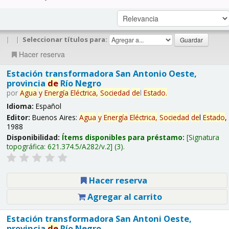
|
|
Seleccionar títulos para:
Hacer reserva
Estación transformadora San Antonio Oeste,
provincia
de
Río Negro
por
Agua
y
Energía
Eléctrica,
Sociedad
de
l
Estado
.
Idioma:
Español
Editor:
Buenos Aires:
Agua
y
Energía
Eléctrica,
Sociedad
de
l
Estado
,
1988
Disponibilidad:
Ítems disponibles para préstamo:
Signatura
topográfica:
621.374.5/A282/v.2
(3).
Hacer reserva
Agregar al carrito
Estación transformadora San Antoni Oeste,
provincia
de
Río Negro