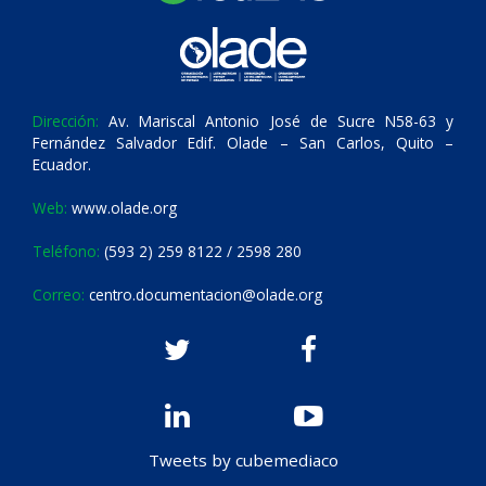
Dirección:
Av. Mariscal Antonio José de Sucre N58-63 y
Fernández Salvador Edif. Olade – San Carlos, Quito –
Ecuador.
Web:
www.olade.org
Teléfono:
(593 2) 259 8122 / 2598 280
Correo:
centro.documentacion@olade.org
Tweets by cubemediaco